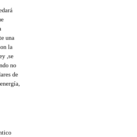
edará
ue
a
te una
Con la
ey ,se
ando no
dares de
energía,
ntico