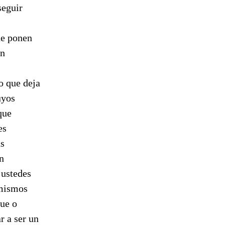
seguir
ue ponen
on
o que deja
uyos
que
es
us
n
 ustedes
 mismos
que o
r a ser un