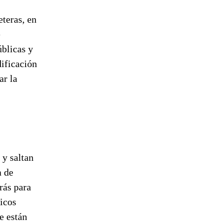
teras, en
e
blicas y
dificación
ar la
 y saltan
a de
rás para
ticos
e están