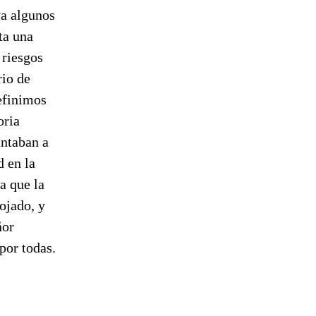
ya algunos
ta una
 riesgos
rio de
efinimos
oria
untaban a
d en la
ra que la
ojado, y
ñor
por todas.