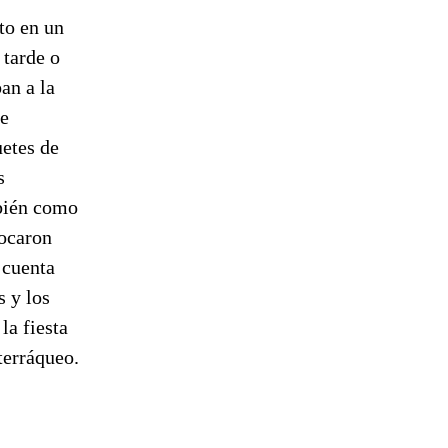
to en un
 tarde o
an a la
de
uetes de
s
mbién como
tocaron
 cuenta
s y los
la fiesta
 terráqueo.