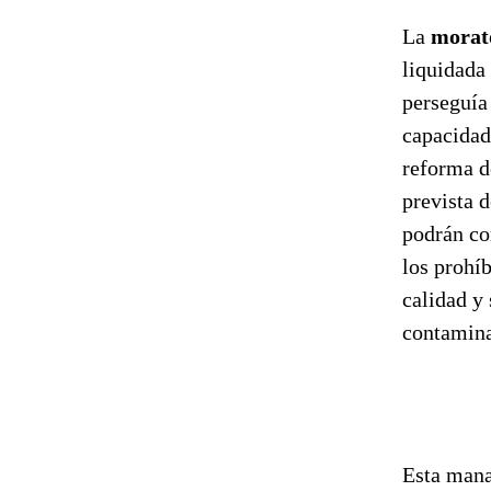
La
morato
liquidada 
perseguía 
capacidad
reforma d
prevista d
podrán co
los prohí
calidad y
contamina
Esta mana