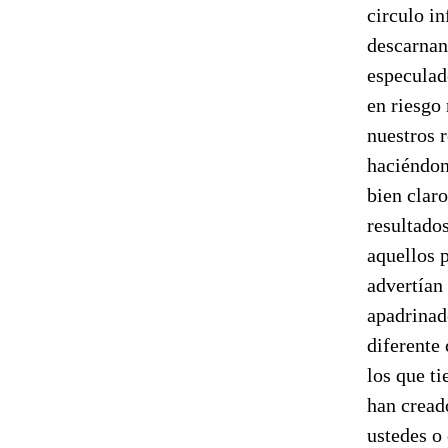
circulo i
descarnand
especulad
en riesgo
nuestros r
haciéndon
bien clar
resultado
aquellos p
advertían
apadrinad
diferente
los que t
han cread
ustedes o 