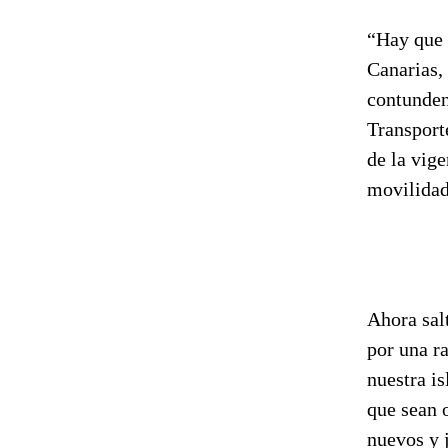
“Hay que 
Canarias, 
contunden
Transport
de la vige
movilidad 
Ahora salt
por una r
nuestra i
que sean o
nuevos y 