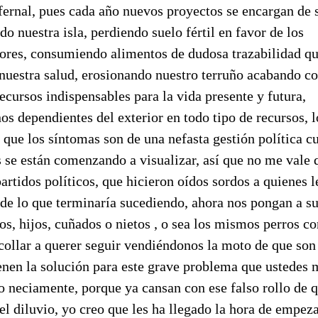
nfernal, pues cada año nuevos proyectos se encargan de 
o nuestra isla, perdiendo suelo fértil en favor de los
ores, consumiendo alimentos de dudosa trazabilidad q
 nuestra salud, erosionando nuestro terruño acabando c
ecursos indispensables para la vida presente y futura,
os dependientes del exterior en todo tipo de recursos, l
o que los síntomas son de una nefasta gestión política c
s se están comenzando a visualizar, así que no me vale 
artidos políticos, que hicieron oídos sordos a quienes l
 de lo que terminaría sucediendo, ahora nos pongan a s
os, hijos, cuñados o nietos , o sea los mismos perros co
 collar a querer seguir vendiéndonos la moto de que son
ienen la solución para este grave problema que ustedes
o neciamente, porque ya cansan con ese falso rollo de 
el diluvio, yo creo que les ha llegado la hora de empeza