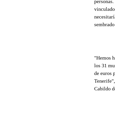
personas.
vinculado
necesitar
sembrado 
"Hemos he
los 31 mun
de euros 
Tenerife"
Cabildo d