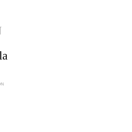
N
la
ÓN