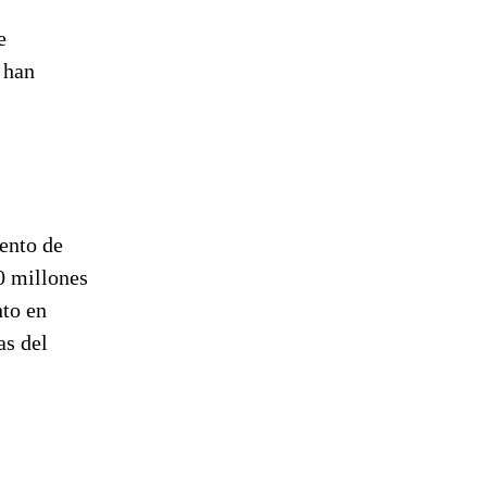
s
e
 han
ento de
00 millones
nto en
as del