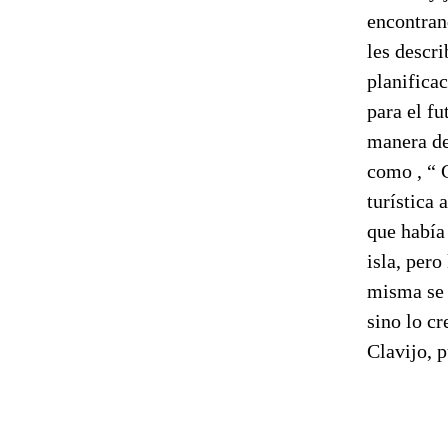
encontrand
les descr
planifica
para el fu
manera de
como , “ 
turística 
que había 
isla, pero
misma se 
sino lo cr
Clavijo, 