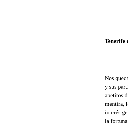
Tenerife 
Nos queda
y sus part
apetitos 
mentira, l
interés ge
la fortun