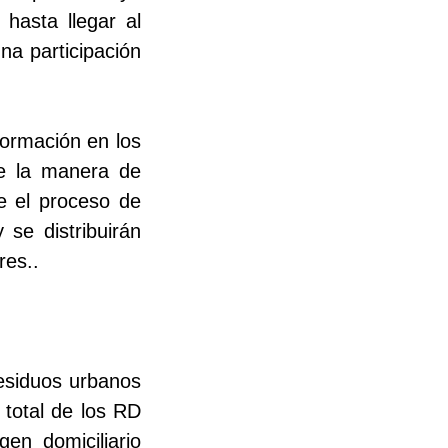
hasta llegar al
na participación
formación en los
re la manera de
te el proceso de
 se distribuirán
res..
residuos urbanos
 total de los RD
en domiciliario