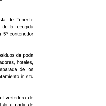
sla de Tenerife
n de la recogida
n 5º contenedor
residuos de poda
adores, hoteles,
separada de los
tamiento in situ
el vertedero de
sla a partir de