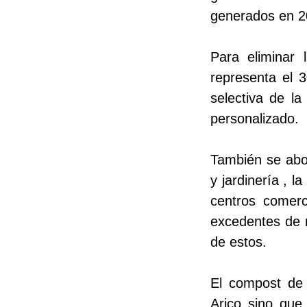
generados en 2
Para eliminar 
representa el 3
selectiva de l
personalizado.
También se abor
y jardinería , 
centros comerc
excedentes de r
de estos.
El compost de 
Arico sino que