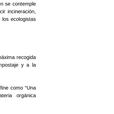
ién se contemple
ir incineración,
 los ecologistas
máxima recogida
mpostaje y a la
efine como “Una
teria orgánica