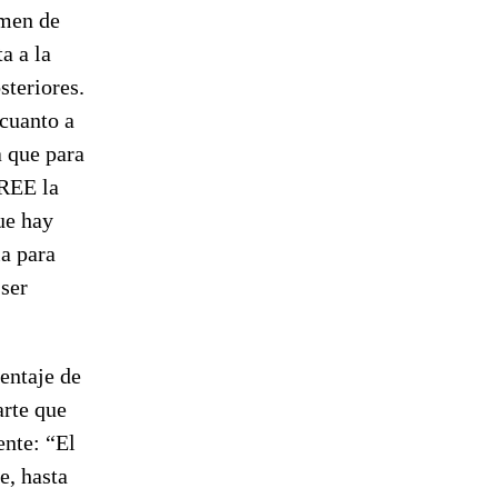
umen de
a a la
steriores.
 cuanto a
a que para
 REE la
ue hay
ia para
 ser
entaje de
arte que
ente: “El
e, hasta