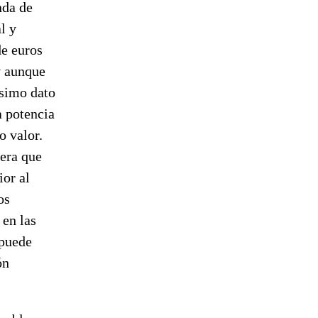
nda de
l y
de euros
y aunque
ísimo dato
a potencia
o valor.
iera que
ior al
os
en las
 puede
ón