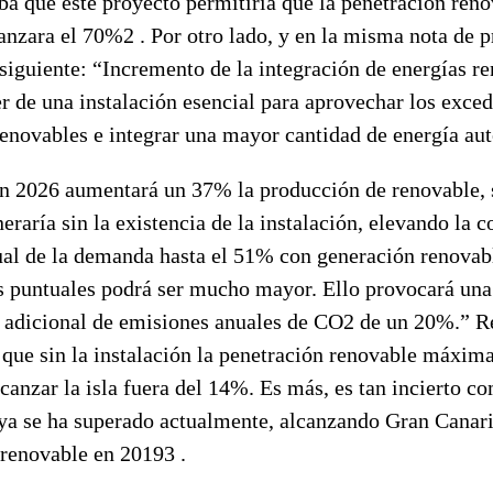
ba que este proyecto permitiría que la penetración reno
canzara el 70%2 . Por otro lado, y en la misma nota de p
 siguiente: “Incremento de la integración de energías r
er de una instalación esencial para aprovechar los exce
renovables e integrar una mayor cantidad de energía au
 2026 aumentará un 37% la producción de renovable, 
eraría sin la existencia de la instalación, elevando la c
al de la demanda hasta el 51% con generación renovab
puntuales podrá ser mucho mayor. Ello provocará una
 adicional de emisiones anuales de CO2 de un 20%.” R
e que sin la instalación la penetración renovable máxim
lcanzar la isla fuera del 14%. Es más, es tan incierto c
 ya se ha superado actualmente, alcanzando Gran Canar
renovable en 20193 .