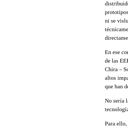
distribui
prototipo
ni se visl
técnicame
directame
En ese co
de las EE
Chira – S
altos imp
que han d
No sería l
tecnologí
Para ello