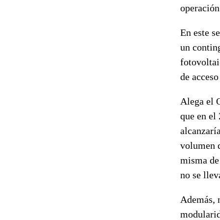
operación 
En este s
un contin
fotovolta
de acceso 
Alega el 
que en el
alcanzarí
volumen d
misma de 
no se lle
Además, n
modularid