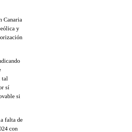
an Canaria
eólica y
orización
indicando
e
 tal
r sí
ovable si
a falta de
2024 con