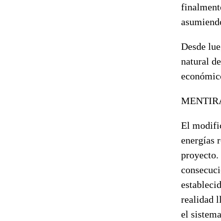
finalment
asumiendo
Desde lue
natural d
económico
MENTIRA
El modifi
energías 
proyecto.
consecuci
estableci
realidad 
el sistem