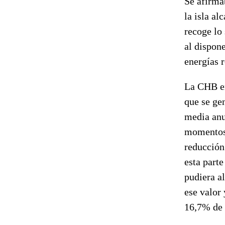
Se afirma
la isla al
recoge lo
al dispon
energías 
La CHB en
que se gen
media anu
momentos 
reducción
esta part
pudiera a
ese valor
16,7% de 