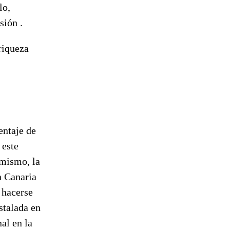
lo,
sión .
riqueza
entaje de
 este
imismo, la
n Canaria
 hacerse
stalada en
al en la