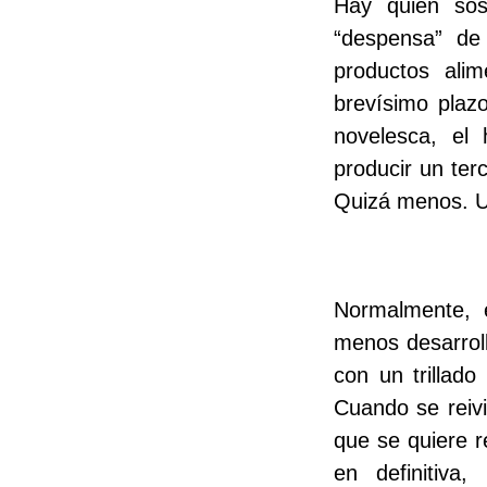
Hay quien sos
“despensa” de 
productos ali
brevísimo plazo
novelesca, el 
producir un ter
Quizá menos. Un
Normalmente, e
menos desarrol
con un trillad
Cuando se reivi
que se quiere r
en definitiva