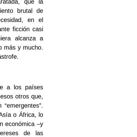
ratada, que la
iento brutal de
cesidad, en el
nte ficción casi
uiera alcanza a
 lo más y mucho.
strofe.
se a los países
esos otros que,
n “emergentes”.
sía o África, lo
ión económica –y
tereses de las