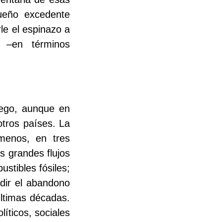
ueño excedente
le el espinazo a
 –en términos
uego, aunque en
otros países. La
 menos, en tres
os grandes flujos
stibles fósiles;
adir el abandono
últimas décadas.
íticos, sociales