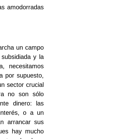
las amodorradas
marcha un campo
 subsidiada y la
da, necesitamos
ca por supuesto,
n sector crucial
ra no son sólo
nte dinero: las
interés, o a un
n arrancar sus
pues hay mucho