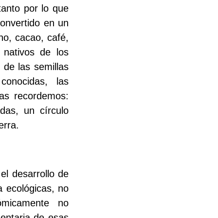
tanto por lo que
convertido en un
no, cacao, café,
 nativos de los
 de las semillas
onocidas, las
las recordemos:
das, un círculo
erra.
el desarrollo de
a ecológicas, no
ómicamente no
imentaria de esas