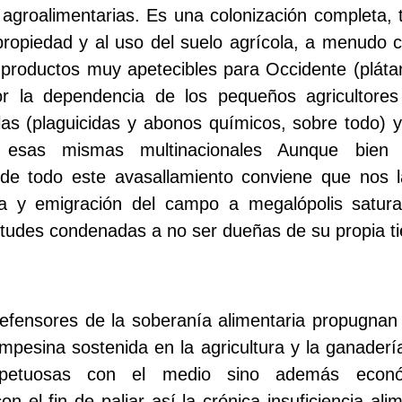
 agroalimentarias. Es una colonización completa, 
 propiedad y al uso del suelo agrícola, a menudo 
productos muy apetecibles para Occidente (pláta
 la dependencia de los pequeños agricultores
as (plaguicidas y abonos químicos, sobre todo) y
esas mismas multinacionales Aunque bien c
de todo este avasallamiento conviene que nos 
a y emigración del campo a megalópolis satura
titudes condenadas a no ser dueñas de su propia ti
defensores de la soberanía alimentaria propugnan 
pesina sostenida en la agricultura y la ganaderí
petuosas con el medio sino además econ
n el fin de paliar así la crónica insuficiencia al