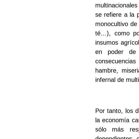
multinacionales
se refiere a la
monocultivo de 
té…), como por
insumos agrícol
en poder de 
consecuencias 
hambre, miseri
infernal de mul
Por tanto, los 
la economía cam
sólo más res
dependientes, co