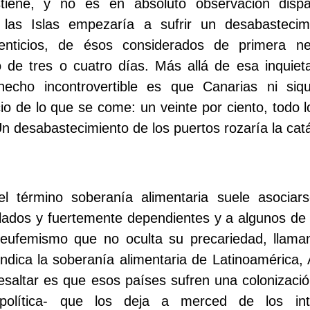
tiene, y no es en absoluto observación dispa
las Islas empezaría a sufrir un desabastecim
menticios, de ésos considerados de primera ne
 de tres o cuatro días. Más allá de esa inquieta
hecho incontrovertible es que Canarias ni siq
cio de lo que se come: un veinte por ciento, todo
 desabastecimiento de los puertos rozaría la catá
l término soberanía alimentaria suele asociar
lados y fuertemente dependientes y a algunos de 
o eufemismo que no oculta su precariedad, llama
ndica la soberanía alimentaria de Latinoamérica, A
esaltar es que esos países sufren una colonizac
, política- que los deja a merced de los in