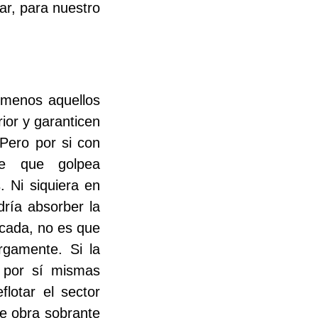
lar, para nuestro
 menos aquellos
ior y garanticen
 Pero por si con
te que golpea
. Ni siquiera en
ría absorber la
icada, no es que
gamente. Si la
r por sí mismas
lotar el sector
de obra sobrante