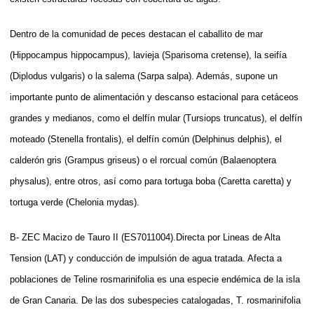
Dentro de la comunidad de peces destacan el caballito de mar
(Hippocampus hippocampus), la
vieja (Sparisoma cretense), la seifía
(Diplodus vulgaris) o la salema (Sarpa salpa). Además, supone un
importante punto de alimentación y descanso estacional para cetáceos
grandes y medianos, como el delfín mular (Tursiops truncatus), el delfín
moteado (Stenella frontalis), el delfín común (Delphinus delphis), el
calderón gris (Grampus griseus) o el rorcual común (Balaenoptera
physalus), entre otros, así como para tortuga boba (Caretta caretta) y
tortuga verde (Chelonia mydas).
B- ZEC Macizo de Tauro II (ES7011004).Directa por Lineas de Alta
Tension (LAT) y conducción de impulsión de agua tratada. Afecta a
poblaciones de Teline rosmarinifolia es una especie endémica de la isla
de Gran Canaria. De las dos subespecies catalogadas, T. rosmarinifolia