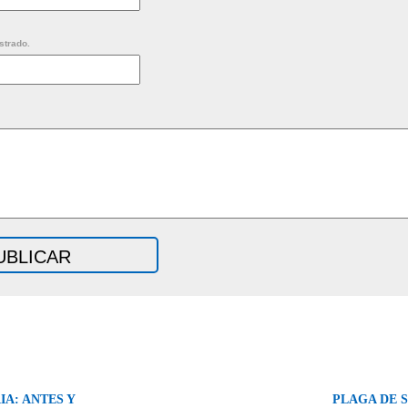
strado.
A: ANTES Y
PLAGA DE 