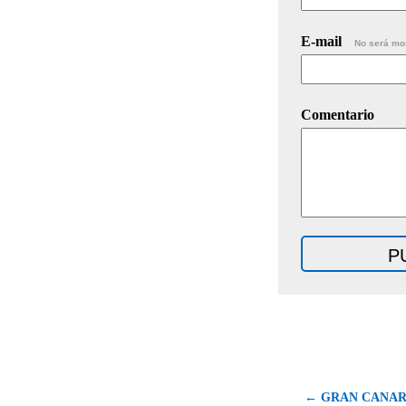
E-mail
No será mo
Comentario
← GRAN CANARI