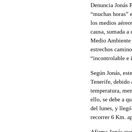
Denuncia Jonás Pé
“muchas horas” e
los medios aéreos
causa, sumada a q
Medio Ambiente d
estrechos caminos
“incontrolable e 
Según Jonás, este
Tenerife, debido 
temperatura, men
ello, se debe a q
del lunes, y lleg
recorrer 6 Km. 
Afirma Jonás que 