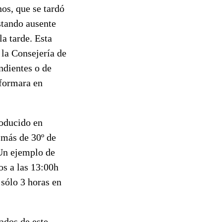
os, que se tardó
stando ausente
a tarde. Esta
 la Consejería de
ndientes o de
sformara en
roducido en
 más de 30º de
Un ejemplo de
os a las 13:00h
 sólo 3 horas en
ados de este