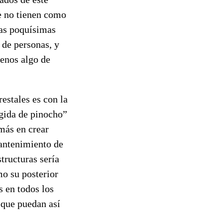
ue no tienen como
las poquísimas
 de personas, y
menos algo de
estales es con la
ogida de pinocho”
más en crear
mantenimiento de
tructuras sería
mo su posterior
s en todos los
 que puedan así