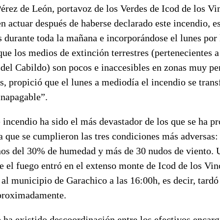
rez de León, portavoz de los Verdes de Icod de los Vin
n actuar después de haberse declarado este incendio, e
 durante toda la mañana e incorporándose el lunes por l
ue los medios de extinción terrestres (pertenecientes a
el Cabildo) son pocos e inaccesibles en zonas muy pe
, propició que el lunes a mediodía el incendio se tran
inapagable”.
 incendio ha sido el más devastador de los que se ha p
a que se cumplieron las tres condiciones más adversas:
os del 30% de humedad y más de 30 nudos de viento. 
ue el fuego entró en el extenso monte de Icod de los Vin
ó al municipio de Garachico a las 16:00h, es decir, tardó
aproximadamente.
ha existido descoordinación entre los efectivos encarg