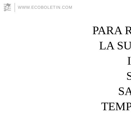
WWW.ECOBOLETIN.COM
PARA R
LA S
S
TEMP