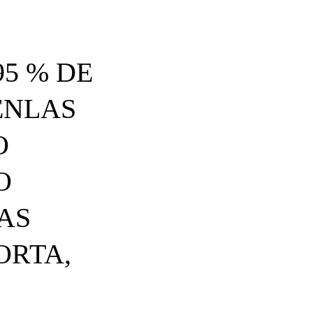
95 % DE
ENLAS
O
O
AS
ORTA,