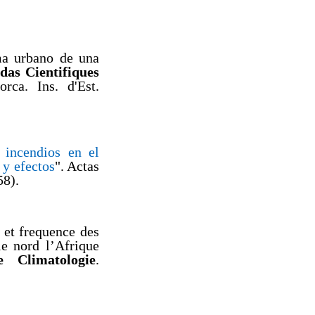
a urbano de una
das Cientifiques
rca. Ins. d'Est.
 incendios en el
 y efectos
". Actas
58).
et frequence des
le nord l’Afrique
e Climatologie
.