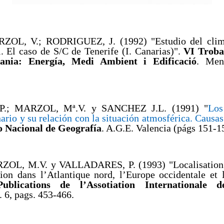
ZOL, V.; RODRIGUEZ, J. (1992) "Estudio del clim
l. El caso de S/C de Tenerife (I. Canarias)".
VI Troba
ania: Energía, Medi Ambient i Edificació
. Meno
P.; MARZOL, Mª.V. y SANCHEZ J.L. (1991) "
Los
rio y su relación con la situación atmosférica. Causas
 Nacional de Geografía
. A.G.E. Valencia (págs 151-1
OL, M.V. y VALLADARES, P. (1993) "Localisation 
sion dans l’Atlantique nord, l’Europe occidentale et 
Publications de l’Assotiation Internationale d
. 6, pags. 453-466.