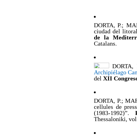
DORTA, P.; MAR
ciudad del litora
de la Mediterr
Catalans.
DORTA, 
Archipiélago Cana
del
XII Congreso
DORTA, P.; MARZ
cellules de pres
(1983-1992)”.
Thessaloniki, vol