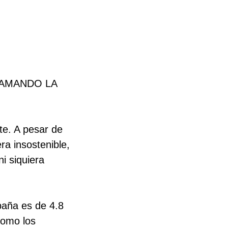
LAMANDO LA
te. A pesar de
a insostenible,
i siquiera
paña es de 4.8
 como los