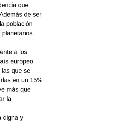
dencia que
. Además de ser
la población
 planetarios.
ente a los
país europeo
 las que se
arlas en un 15%
uye más que
r la
a digna y