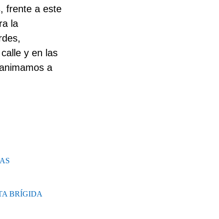
 frente a este
ra la
rdes,
calle y en las
, animamos a
IAS
TA BRÍGIDA