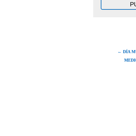
← DÍA M
MEDI