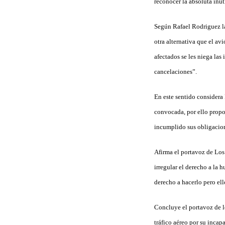
reconocer la absoluta inu
Según Rafael Rodriguez la
otra alternativa que el av
afectados se les niega la
cancelaciones”.
En este sentido considera
convocada, por ello propo
incumplido sus obligacion
Afirma el portavoz de Los
irregular el derecho a la 
derecho a hacerlo pero ell
Concluye el portavoz de l
tráfico aéreo por su inca