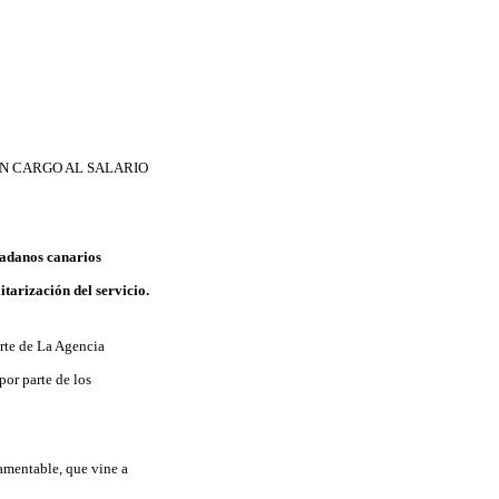
ON CARGO AL SALARIO
dadanos canarios
itarización del servicio.
arte de La Agencia
or parte de los
lamentable, que vine a