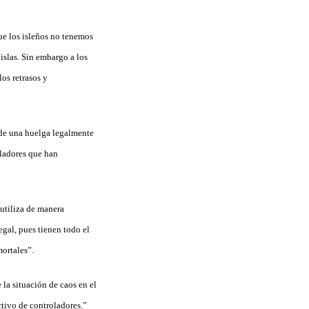
ue los isleños no tenemos
 islas. Sin embargo a los
os retrasos y
 de una huelga legalmente
oladores que han
utiliza de manera
egal, pues tienen todo el
mortales”.
la situación de caos en el
ctivo de controladores.”