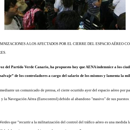
EMNIZACIONES A LOS AFECTADOS POR EL CIERRE DEL ESPACIO AÉREO C
ES.
voz del Partido Verde Canario, ha propuesto hoy que AENA indemnice a los ciu
salvaje” de los controladores a cargo del salario de los mismos y lamenta la mil
mediante un comunicado de prensa, el cierre ocurrido ayer del espacio aéreo por p
 y la Navegación Aérea (Eurocontrol) debido al abandono "masivo" de sus puestos p
Verdes que “recurrir a la militarización del control del tráfico aéreo es una medida 