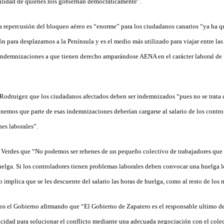
tilidad de quienes nos gobiernan democraticamente”.
 repercusión del bloqueo aéreo es “enorme” para los ciudadanos canarios “ya ha q
ión para desplazarnos a la Península y es el medio más utilizado para viajar entre las
s indemnizaciones a que tienen derecho amparándose AENA en el carácter laboral de l
 Rodruigez que los ciudadanos afectados deben ser indemnizados “pues no se trata
nemos que parte de esas indemnizaciones deberían cargarse al salario de los contr
es laborales”.
 Verdes que “No podemos ser rehenes de un pequeño colectivo de trabajadores que 
huelga. Si los controladores tienen problemas laborales deben convocar una huelga l
o implica que se les descuente del salario las horas de huelga, como al resto de los 
os el Gobierno afirmando que “El Gobierno de Zapatero es el responsable ultimo de 
pacidad para solucionar el conflicto mediante una adecuada negociación con el cole