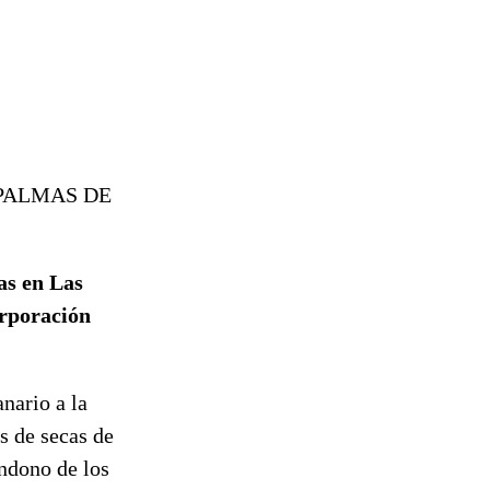
 PALMAS DE
as en Las
orporación
nario a la
s de secas de
ndono de los