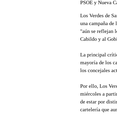
PSOE y Nueva Ca
Los Verdes de Sa
una campaña de li
"aún se reflejan 
Cabildo y al Gob
La principal crít
mayoría de los ca
los concejales a
Por ello, Los Ve
miércoles a parti
de estar por dist
cartelería que au