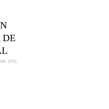
AN
 DE
AL
JE,..ETC)