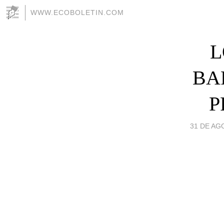
WWW.ECOBOLETIN.COM
L
BA
P
31 DE AGO