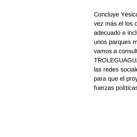
Concluye Yésica
vez más el los c
adecuado e incl
unos parques mu
vamos
a consul
TROLEGUAGUA, c
las redes social
para que el pro
fuerzas política