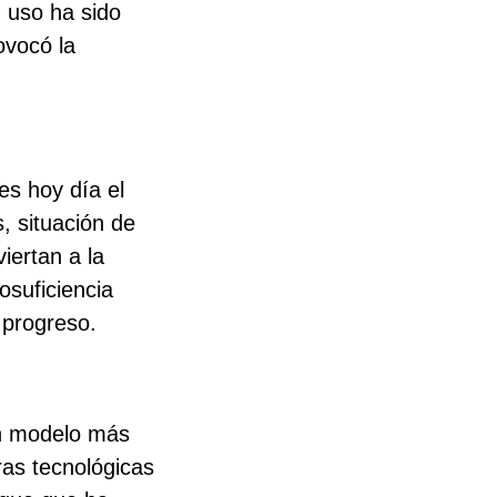
u uso ha sido
ovocó la
es hoy día el
, situación de
iertan a la
osuficiencia
 progreso.
un modelo más
ras tecnológicas