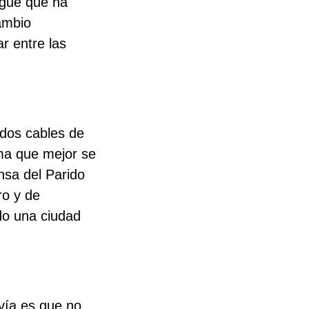
ague que ha
ambio
r entre las
 dos cables de
ema que mejor se
nsa del Parido
ro y de
do una ciudad
nvía es que no