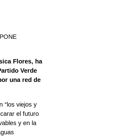
OPONE
sica Flores, ha
Partido Verde
por una red de
 “los viejos y
arar el futuro
vables y en la
aguas