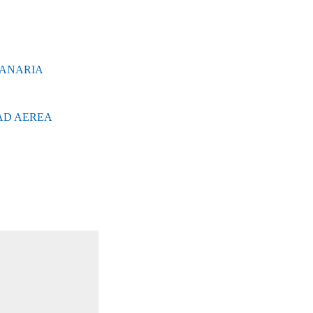
CANARIA
E
AD AEREA