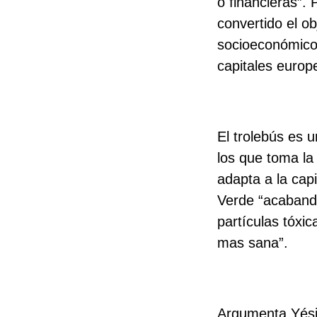
o financieras”.
convertido el o
socioeconómico 
capitales europ
El trolebús es 
los que toma la
adapta a la cap
Verde “acabando
partículas tóxi
mas sana”.
Argumenta Yésic