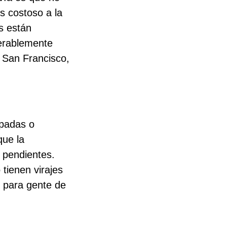
os costoso a la
s están
derablemente
 San Francisco,
rpadas o
que la
r pendientes.
tienen virajes
l para gente de