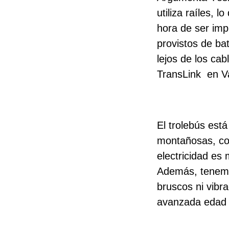
utiliza raíles, 
hora de ser imp
provistos de ba
lejos de los ca
TransLink en Va
El trolebús es
montañosas, com
electricidad es
Además, tenemos
bruscos ni vibr
avanzada edad y