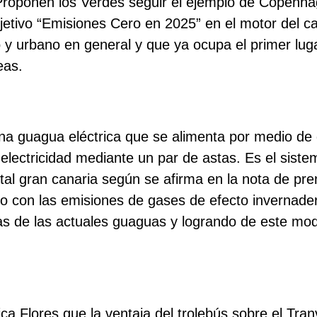
 Proponen los Verdes seguir el ejemplo de Copenh
bjetivo “Emisiones Cero en 2025” en el motor del c
y urbano en general y que ya ocupa el primer luga
eas.
una guagua eléctrica que se alimenta por medio de
 electricidad mediante un par de astas. Es el sist
ital gran canaria según se afirma en la nota de pre
 con las emisiones de gases de efecto invernade
cas de las actuales guaguas y logrando de este mo
a Flores que la ventaja del trolebús sobre el Tra