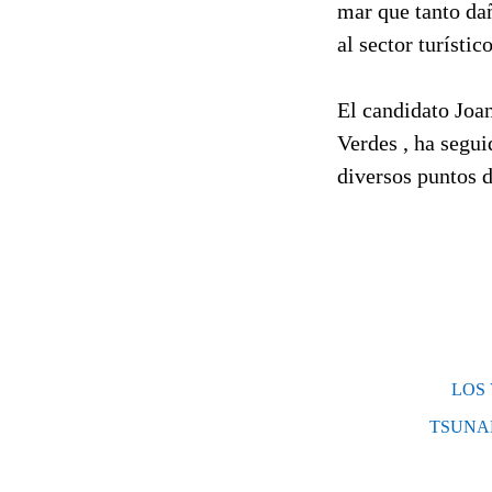
mar que tanto dañ
al sector turístic
El candidato Joa
Verdes , ha segui
diversos puntos 
LOS 
TSUNAM