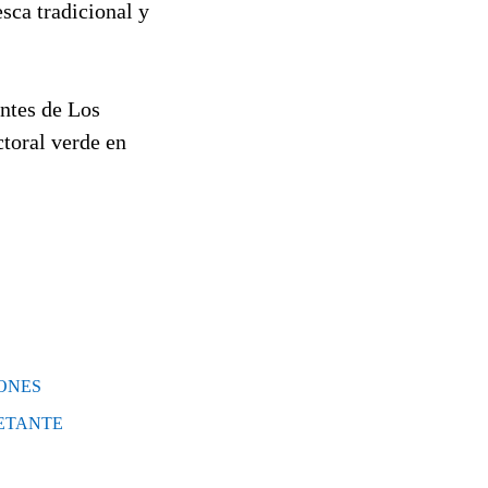
sca tradicional y
ntes de Los
ctoral verde en
IONES
IETANTE