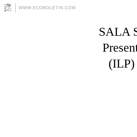
WWW.ECOBOLETIN.COM
SALA 
Present
(ILP)