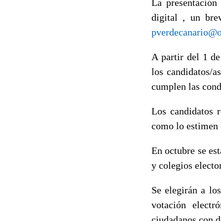
La presentación 
digital , un br
pverdecanario@
A partir del 1 d
los candidatos/a
cumplen las condi
Los candidatos r
como lo estimen 
En octubre se est
y colegios electo
Se elegirán a lo
votación electr
ciudadanos con de