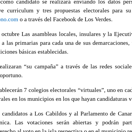
como candidato se realizará enviando los datos per
eve curriculum y tres propuestas electorales para 
ono.com
o a través del Facebook de Los Verdes.
e octubre Las asambleas locales, insulares y la Ejecut
s a las primarias para cada una de sus demarcaciones, t
ciones básicas establecidas.
ealizaran “su campaña” a través de las redes social
oportuno.
ablecerán 7 colegios electorales “virtuales”, uno en cad
rales en los municipios en los que hayan candidaturas v
s candidatos a Los Cabildos y al Parlamento de Cana
ónica. Las votaciones serán abiertas y podrán part
recho al voto en la isla respectiva o en el municipio r