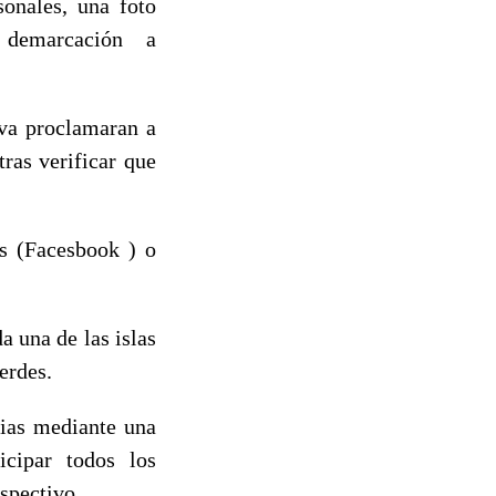
sonales, una foto
su demarcación a
iva proclamaran a
ras verificar que
es (Facesbook ) o
a una de las islas
erdes.
rias mediante una
icipar todos los
espectivo.