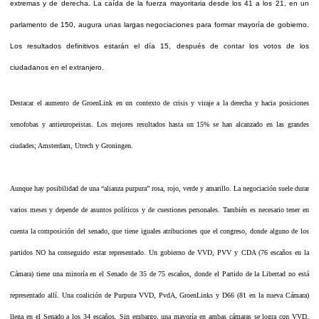
extremas y de derecha. La caída de la fuerza mayoritaria desde los 41 a los 21, en un
parlamento de 150, augura unas largas negociaciones para formar mayoría de gobierno.
Los resultados definitivos estarán el día 15, después de contar los votos de los
ciudadanos en el extranjero.
Destacar el aumento de GroenLink en un contexto de crisis y viraje a la derecha y hacia posiciones
xenofobas y antieuropeistas. Los mejores resultados hasta un 15% se han alcanzado en las grandes
ciudades; Amsterdam, Utrech y Groningen.
Aunque hay posibilidad de una “alianza purpura” rosa, rojo, verde y amarillo. La negociación suele durar
varios meses y depende de asuntos políticos y de cuestiones personales. También es necesario tener en
cuenta la composición del senado, que tiene iguales atribuciones que el congreso, donde alguno de los
partidos NO ha conseguido estar representado. Un gobierno de VVD, PVV y CDA (76 escaños en la
Cámara) tiene una minoría en el Senado de 35 de 75 escaños, donde el Partido de la Libertad no está
representado allí. Una coalición de Purpura VVD, PvdA, GroenLinks y D66 (81 en la nueva Cámara)
llega en el Senado a los 34 escaños. Sin embargo, una mayoría en ambas cámaras se logra con VVD,