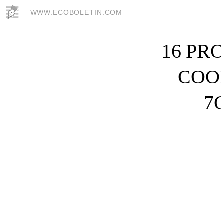
WWW.ECOBOLETIN.COM
16 PR
COO
7