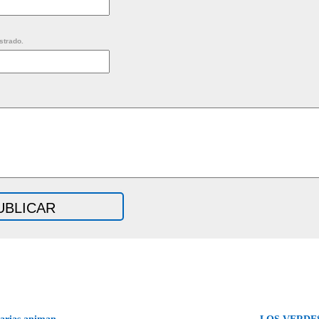
strado.