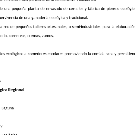
e una pequeña planta de envasado de cereales y fábrica de piensos ecológic
ervivencia de una ganadería ecológica y tradicional.
na red de pequeños talleres artesanales, o semi-industriales, para la elaboraci
gofio, conservas, cremas, zumos,
entos ecológicos a comedores escolares promoviendo la comida sana y permitien
s
gica Regional
a Laguna
89