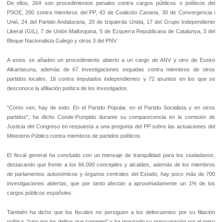
De ellos, 264 son procedimientos penales contra cargos públicos o políticos del
PSOE, 200 contra miembros del PP, 43 de Coalición Canaria, 30 de Convergencia i
Unió, 24 del Partido Andalucista, 20 de Izquierda Unida, 17 del Grupo Independiente
Liberal (GIL), 7 de Unión Mallorquina, 5 de Ezquerra Republicana de Catalunya, 3 del
Bloque Nacionalista Galego y otros 3 del PNV.
A estos se añaden un procedimiento abierto a un cargo de ANV y otro de Eusko
Alkartasuna, además de 67 investigaciones seguidas contra miembros de otros
partidos locales, 16 contra imputados independientes y 72 asuntos en los que se
desconoce la afiliación política de los investigados.
"Como ven, hay de todo. En el Partido Popular, en el Partido Socialista y en otros
partidos", ha dicho Conde-Pumpido durante su comparecencia en la comisión de
Justicia del Congreso en respuesta a una pregunta del PP sobre las actuaciones del
Ministerio Público contra miembros de partidos políticos.
El fiscal general ha concluido con un mensaje de tranquilidad para los ciudadanos,
destacando que frente a los 66.000 concejales y alcaldes, además de los miembros
de parlamentos autonómicos y órganos centrales del Estado, hay poco más de 700
investigaciones abiertas, que por tanto afectan a aproximadamente un 1% de los
cargos públicos españoles.
También ha dicho que los fiscales no persiguen a los delincuentes por su filiación
política, "sino por los delitos que cometen" y ha mostrado su preocupación por el mero