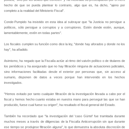
hecho de que se pueda plantear lo contrario, algo que es, ha dicho, "ajeno por
completo a la realidad del Ministerio Fiscal".
Conde-Pumpido ha insistido en esta idea al subrayar que "la Justicia no persigue a
políticos, sólo persigue a corruptos y a corruptores. Estén donde estén, aunque,
lamentablemente, estén en todas partes".
Los fiscales cumplen su función como dice la ley, "donde hay aforados y donde no los
hay", ha añadido.
Asimismo, ha negado que la Fiscalía actúe al ritmo del vaivén político o de titulares de
los periódicos y ha asegurado que no hay filtración ninguna de actuaciones judiciales,
sino informaciones facilitadas desde el exterior por personas que, sin acceso al
sumario, disponen de datos a veces porque han intervenido en los hechos
investigados.
"Hemos evitado por tanto cualquier filtración de la investigación llevada a cabo por el
fiscal y hemos hecho cuanto estaba en nuestra mano para perseguir las que se han
producido, fuese cual fuese su origen", ha resaltado el fiscal general del Estado.
También ha recordado que "la investigación del 'caso Gürtel' fue tramitada durante
muchos meses a través de diligencias de la Fiscalía Anticorrupción sin que durante
ese tiempo se produjese filtración alguna", lo que demuestra la absoluta discreción de