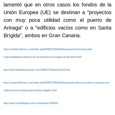
lamentó que en otros casos los fondos de la
Unión Europea (UE) se destinan a “proyectos
con muy poca utilidad como el puerto de
Arinaga” o a “edificios vacíos como en Santa
Brígida”, ambos en Gran Canaria.
http://canarias24horas.com/index.php/2008072252462/lanzarote/hammerstein-pide-
responsabilidades-politicas-por-la-mancha-en-la-imagen-de-lanzarote.html
http://www.diariodelanzarote.com/2008/07/23/lanzarote02.htm
http://canarias24horas.com/index.php/2008072252463/lanzarote/la-denuncia-sobre-el-supuesto-uso-
subvenciones-europeas-para-hoteles-ilegales.html
http://www.fuertedigital.com/content/view/7462/81/