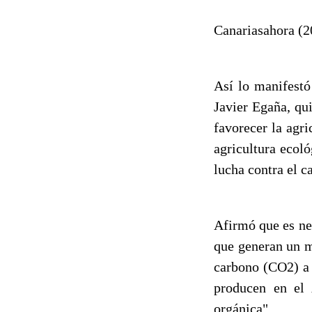
Canariasahora (2
Así lo manifestó
Javier Egaña, qu
favorecer la agr
agricultura ecol
lucha contra el c
Afirmó que es nec
que generan un m
carbono (CO2) a 
producen en el 
orgánica".