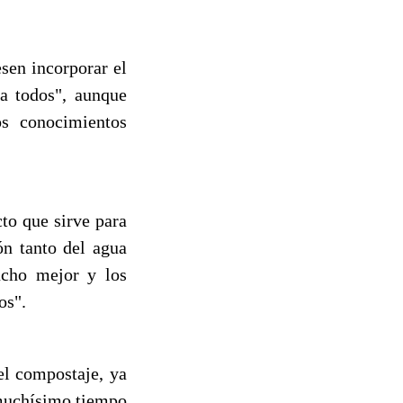
esen incorporar el
ra todos", aunque
s conocimientos
to que sirve para
ón tanto del agua
ucho mejor y los
os".
el compostaje, ya
 muchísimo tiempo