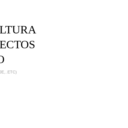
ULTURA
FECTOS
O
E,..ETC)