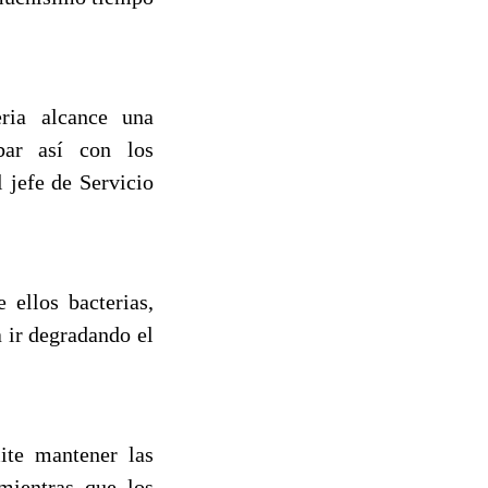
ria alcance una
bar así con los
 jefe de Servicio
ellos bacterias,
 ir degradando el
ite mantener las
 mientras que los