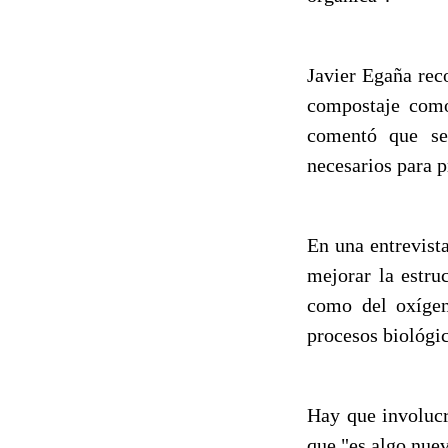
Javier Egaña reco
compostaje como 
comentó que se
necesarios para p
En una entrevist
mejorar la estru
como del oxígen
procesos biológi
Hay que involucr
que "es algo nue