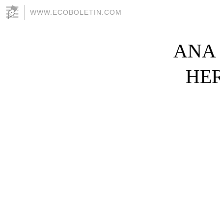
WWW.ECOBOLETIN.COM
ANA 
HER