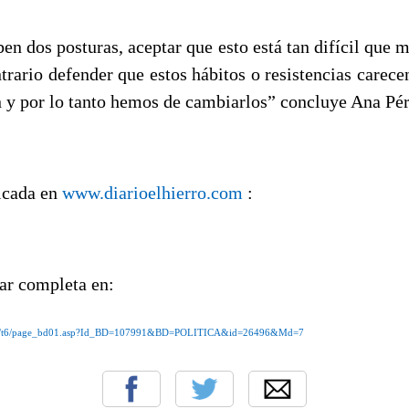
ben dos posturas, aceptar que esto está tan difícil que
ntrario defender que estos hábitos o resistencias carece
 y por lo tanto hemos de cambiarlos” concluye Ana Pér
licada en
www.diarioelhierro.com
:
ar completa en:
.com/t6/page_bd01.asp?Id_BD=107991&BD=POLITICA&id=26496&Md=7