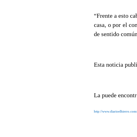
“Frente a esto ca
casa, o por el co
de sentido común
Esta noticia pub
La puede encontr
http://www.diarioelhierro