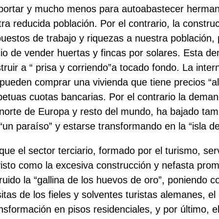
portar y mucho menos para autoabastecer herman
ra reducida población. Por el contrario, la construc
estos de trabajo y riquezas a nuestra población,
ecio de vender huertas y fincas por solares. Esta d
truir a “ prisa y corriendo”a tocado fondo. La inte
 pueden comprar una vivienda que tiene precios “al
petuas cuotas bancarias. Por el contrario la dema
norte de Europa y resto del mundo, ha bajado tam
“un paraíso” y estarse transformando en la “isla del
e el sector terciario, formado por el turismo, serv
isto como la excesiva construcción y nefasta promo
truido la “gallina de los huevos de oro”, poniendo 
itas de los fieles y solventes turistas alemanes, el
ansformación en pisos residenciales, y por último, 