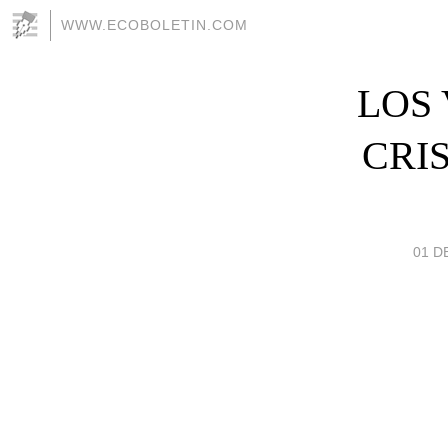
WWW.ECOBOLETIN.COM
LOS 
CRI
01 D