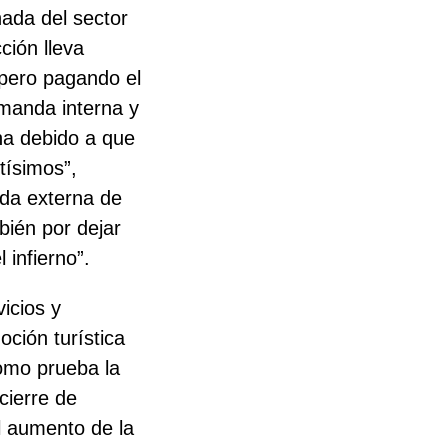
ada del sector
ción lleva
 pero pagando el
emanda interna y
rna debido a que
tísimos”,
nda externa de
bién por dejar
 infierno”.
icios y
ción turística
como prueba la
 cierre de
el aumento de la