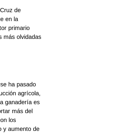
 Cruz de
e en la
tor primario
as más olvidadas
n
o se ha pasado
ucción agrícola,
La ganadería es
ortar más del
on los
eo y aumento de