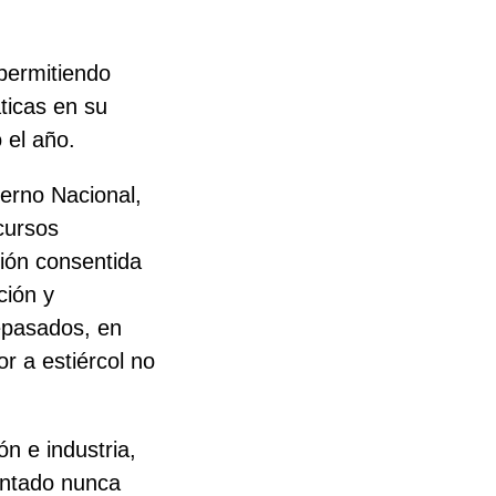
 permitiendo
ticas en su
 el año.
ierno Nacional,
cursos
ción consentida
ción y
epasados, en
r a estiércol no
n e industria,
vantado nunca