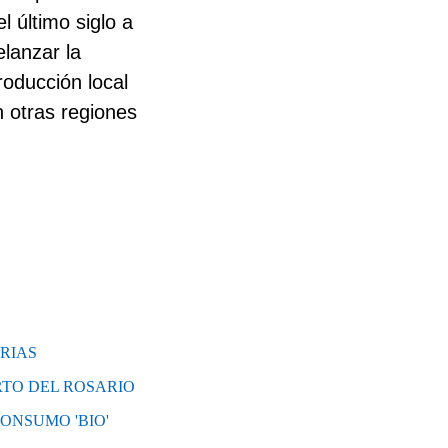
 último siglo a
elanzar la
roducción local
n otras regiones
RIAS
RTO DEL ROSARIO
ONSUMO 'BIO'