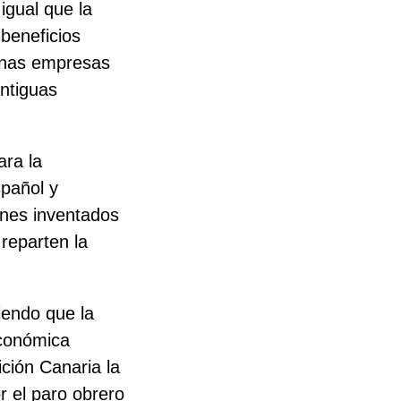
igual que la
 beneficios
ianas empresas
antiguas
ara la
spañol y
ones inventados
reparten la
iendo que la
económica
ición Canaria la
r el paro obrero