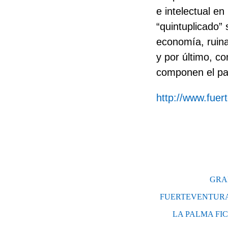
e intelectual e
“quintuplicado” 
economía, ruina
y por último, c
componen el pa
http://www.fuer
GRA
FUERTEVENTURA:
LA PALMA FI