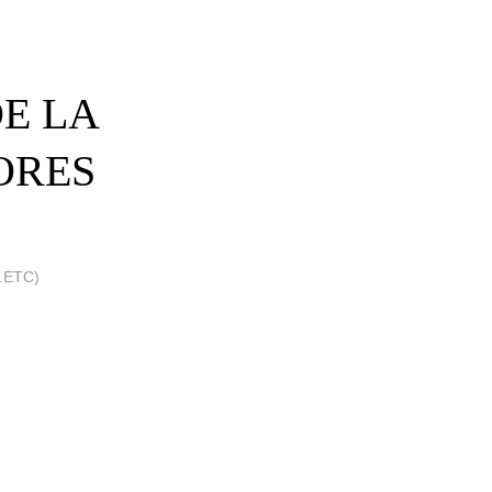
DE LA
ORES
.ETC)