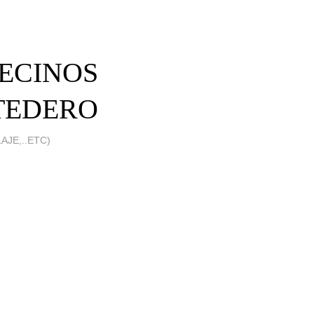
VECINOS
TEDERO
AJE,..ETC)