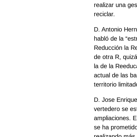
realizar una ge
reciclar.
D. Antonio Her
habló de la “est
Reducción la Rec
de otra R, quiz
la de la Reeduca
actual de las b
territorio limit
D. Jose Enrique
vertedero se es
ampliaciones. E
se ha prometido
realizando más 