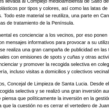
s llevada al Complejo medioambiental de Salto d
lásticos por tipos y colores, así como las latas de
s. Todo este material se reutiliza, una parte en Can
tas de tratamiento de la Península.
ental es concienciar a los vecinos, por eso ponen
n mensajes informativos para provocar a su utiliz
e realiza una gran campaña de publicidad en las t
pales con emisiones de spots y
cuñas y otras acti
oncienciar y promover la recogida selectiva en cole
ería, incluso visitas a domicilios y colectivos vecina
s, Concejal
de Limpieza de Santa Lucia. Desde el 
ecogida selectiva y se realizó una gran inversión a
e
piensa que políticamente la inversión en la gesti
 que la cuestión no es cerrar el vertedero de Jua