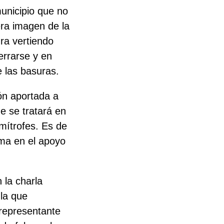
municipio que no
era imagen de la
ra vertiendo
errarse y en
 las basuras.
ión aportada a
ue se tratará en
mítrofes.
Es de
uma en el apoyo
 la charla
la que
representante