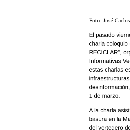
Foto: José Carlos
El pasado vierne
charla coloqu
RECICLAR”, orga
Informativas 
estas charlas es
infraestructuras
desinformación,
1 de marzo.
A la charla asis
basura en la Ma
del vertedero 