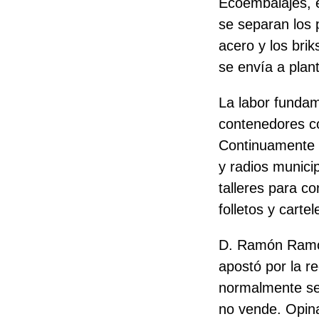
Ecoembalajes, e
se separan los p
acero y los brik
se envía a plan
La labor fundam
contenedores co
Continuamente s
y radios munici
talleres para c
folletos y cartel
D. Ramón Ramo
apostó por la r
normalmente s
no vende. Opina