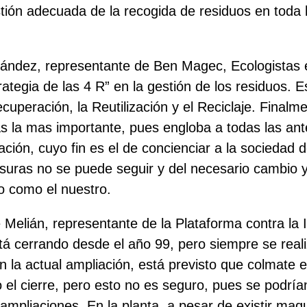
stión adecuada
de la recogida de residuos en toda l
nández, representante de Ben Magec, Ecologistas 
rategia de las 4 R”
en la gestión de los residuos. E
uperación, la Reutilización y el Reciclaje.
Finalme
ás la mas importante, pues engloba a todas las ant
ción, cuyo fin es el de concienciar a la sociedad d
asuras no se puede seguir y del necesario cambio
ado como el nuestro.
 Melián, representante de la Plataforma contra la 
tá cerrando desde el año 99, pero siempre se real
n la actual ampliación, está previsto que colmate e
 el cierre, pero esto no es seguro, pues se podría
ampliaciones. En la planta, a pesar de existir maq