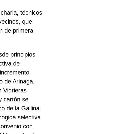
 charla, técnicos
 vecinos, que
ón de primera
de principios
ctiva de
 incremento
no de Arinaga,
n Vidrieras
y cartón se
o de la Gallina
cogida selectiva
 convenio con