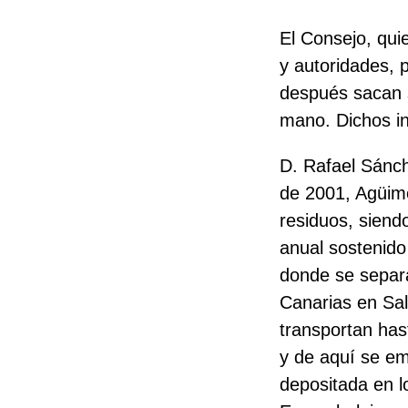
El Consejo, quie
y autoridades,
después sacan s
mano. Dichos in
D. Rafael Sánc
de 2001, Agüime
residuos, siend
anual sostenido 
donde se separa 
Canarias en Sali
transportan has
y de aquí se em
depositada en l