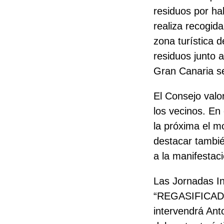
residuos por ha
realiza recogid
zona turística 
residuos junto 
Gran Canaria s
El Consejo valo
los vecinos. En 
la próxima el
mo
destacar tambié
a la manifestaci
Las Jornadas Inf
“REGASIFICAD
intervendrá An