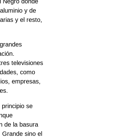
el Negro donde
 aluminio y de
arias y el resto,
 grandes
ación.
res televisiones
vidades, como
gios, empresas,
les.
principio se
unque
ón de la basura
n Grande sino el