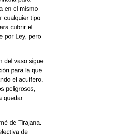
ita en el mismo
 cualquier tipo
ra cubrir el
te por Ley, pero
n del vaso sigue
ción para la que
ndo el acuífero.
s peligrosos,
ía quedar
mé de Tirajana.
electiva de