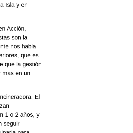
a Isla y en
en Acción,
stas son la
nte nos habla
eriores, que es
e que la gestión
 y mas en un
Incineradora. El
izan
n 1 o 2 años, y
n seguir
uinaria para