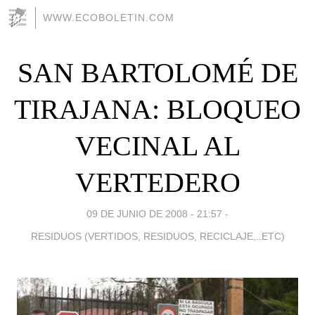
WWW.ECOBOLETIN.COM
SAN BARTOLOMÉ DE
TIRAJANA: BLOQUEO
VECINAL AL
VERTEDERO
09 DE JUNIO DE 2008 - 21:57
-
RESIDUOS (VERTIDOS, RESIDUOS, RECICLAJE,..ETC)