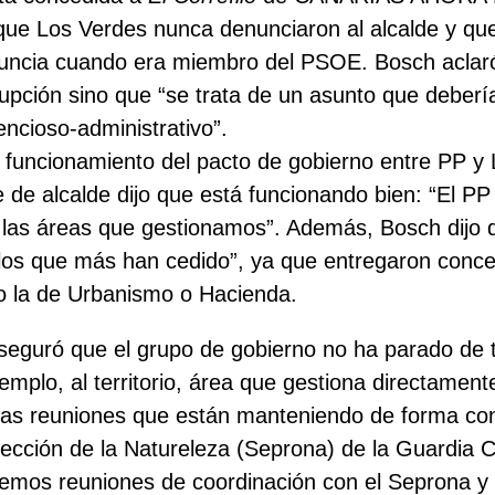
que Los Verdes nunca denunciaron al alcalde y q
nuncia cuando era miembro del PSOE. Bosch aclar
upción sino que “se trata de un asunto que deberí
ncioso-administrativo”.
 funcionamiento del pacto de gobierno entre PP y 
e de alcalde dijo que está funcionando bien: “El P
 las áreas que gestionamos”. Además, Bosch dijo 
los que más han cedido”, ya que entregaron concej
o la de Urbanismo o Hacienda.
eguró que el grupo de gobierno no ha parado de t
emplo, al territorio, área que gestiona directament
as reuniones que están manteniendo de forma con
tección de la Natureleza (Seprona) de la Guardia Ci
nemos reuniones de coordinación con el Seprona y