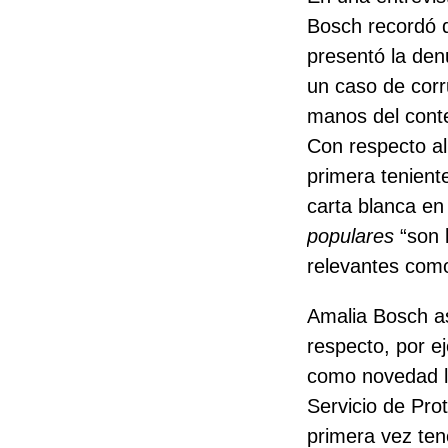
Bosch recordó 
presentó la de
un caso de corr
manos del conte
Con respecto al
primera tenient
carta blanca en
populares
“son 
relevantes com
Amalia Bosch as
respecto, por ej
como novedad l
Servicio de Pro
primera vez te