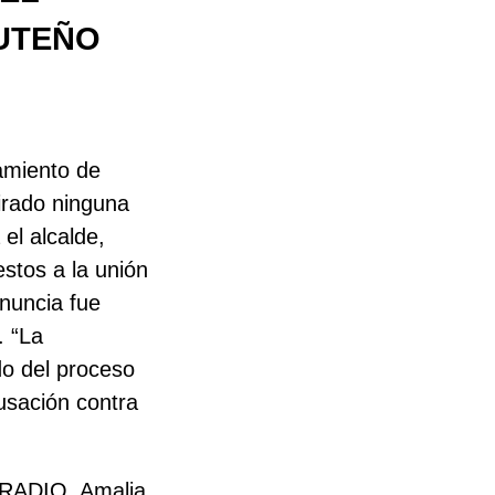
UTEÑO
amiento de
irado ninguna
el alcalde,
stos a la unión
nuncia fue
. “La
o del proceso
usación contra
ADIO, Amalia