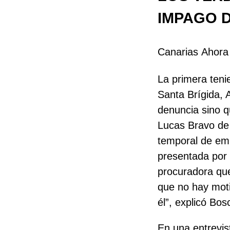
IMPAGO 
Canarias Ahora
La primera teni
Santa Brígida, 
denuncia sino q
Lucas Bravo de 
temporal de emp
presentada por 
procuradora qu
que no hay moti
él”, explicó Bos
En una entrevi