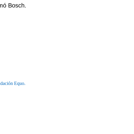
irmó Bosch.
ndación Equo.