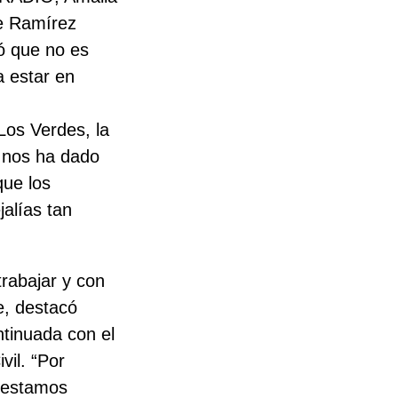
ue Ramírez
ó que no es
a estar en
Los Verdes, la
P nos ha dado
que los
alías tan
rabajar y con
e, destacó
tinuada con el
vil. “Por
 estamos