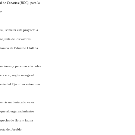
l de Canarias (BOC), para la
re.
al, someter este proyecto a
onjunta de los valores
ctónico de Eduardo Chillida.
raciones y personas afectadas
ara ello, según recoge el
iente del Ejecutivo autónomo.
además un destacado valor
a que alberga yacimientos
species de flora y fauna
sta del Jarubio.