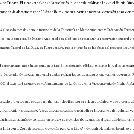
e Tindaya. El plazo estipulado en la resolución, que ha sido publicada hoy en el Boletín Oficia
sentación de alegaciones es de 30 días hábiles a contar a partir de mañana, viernes 30 de noviemb
ó el pasado mes de enero, a instancias de la Consejería de Medio Ambiente y Ordenación Territori
o, en la categoría de Impacto Ambiental con el objeto de garantizar la preservación integral y c
umento Natural de La Oliva, en Fuerteventura, tras la ejecución de las obras del proyecto arquite
 departamento autonómico entra en la fase de información pública, mediante la cual las administ
o y del estudio de impacto ambiental pueden realizar las consideraciones que estimen oportunas. P
OC, el texto será expuesto en el Ayuntamiento de La Oliva y en la Viceconsejería de Medio Amb
spacio protegido que encierra un alto valor científico por su origen volcánico, y que presenta 
za, morfología y cromatismo. A estas características hay que añadir su importante valor cultural, y
atrimonial, además de constituir un refugio de creencias aborígenes. Es el lugar donde habitan e
én linda con la Zona de Especial Protección para Aves (ZEPA), denominada Lajares, Esquinzo y co