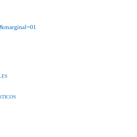
9&marginal=01
LES
STICOS