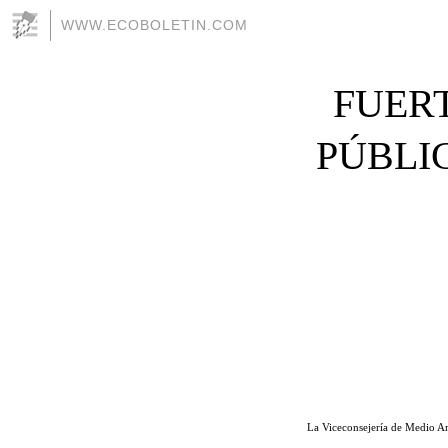
WWW.ECOBOLETIN.COM
FUER
PÚBLI
La Viceconsejería de Medio Am