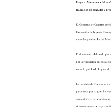
Proyecto Monumental Montaña d
realización de consultas y pre
El Gobierno de Canarias acord
Evaluación de Impacto Ecológic
naturales y culturales del Mon
El documento elaborado por el
por la realización del proyect
anuncio publicado hoy en el B
La montaña de Tindaya es un e
paisajístico por su gran belle
arqueológicos de importancia p
silvestres amenazadas y tambi