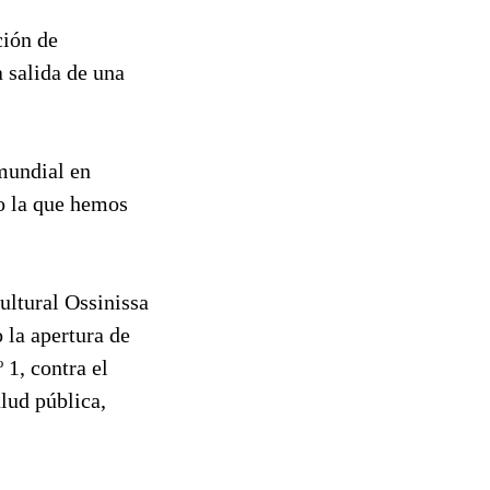
ción de
a salida de una
 mundial en
o la que hemos
ultural Ossinissa
o la apertura de
 1, contra el
lud pública,