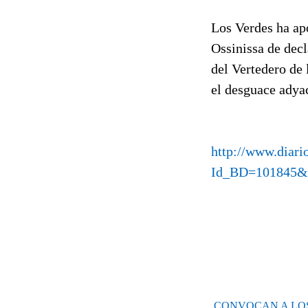
Los Verdes ha apo
Ossinissa de dec
del Vertedero de
el desguace adya
http://www.diari
Id_BD=101845
CONVOCAN A LOS