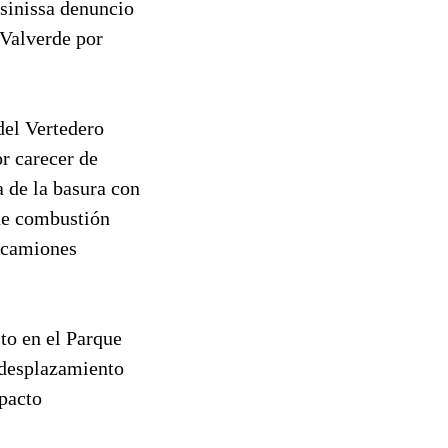
ssinissa denuncio
 Valverde por
del Vertedero
r carecer de
a de la basura con
 de combustión
s camiones
to en el Parque
 desplazamiento
pacto