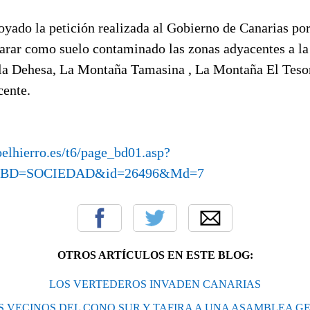
yado la petición realizada al Gobierno de Canarias por
larar como suelo contaminado las zonas adyacentes a la
 la Dehesa, La Montaña Tamasina , La Montaña El Teso
cente.
oelhierro.es/t6/page_bd01.asp?
&BD=SOCIEDAD&id=26496&Md=7
OTROS ARTÍCULOS EN ESTE BLOG:
LOS VERTEDEROS INVADEN CANARIAS
 VECINOS DEL CONO SUR Y TAFIRA A UNA ASAMBLEA G