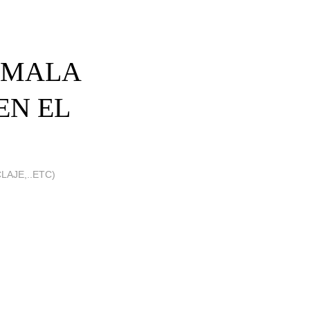
'MALA
EN EL
LAJE,..ETC)