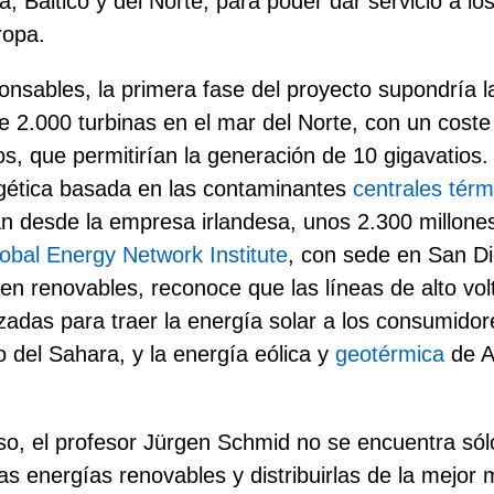
a, Báltico y del Norte, para poder dar servicio a l
ropa.
nsables, la primera fase del proyecto supondría l
e 2.000 turbinas en el mar del Norte, con un coste
os, que permitirían la generación de 10 gigavatios
gética basada en las contaminantes
centrales tér
an desde la empresa irlandesa, unos 2.300 millone
obal Energy Network Institute
, con sede en San Di
 en renovables, reconoce que las líneas de alto vo
izadas para traer la energía solar a los consumido
o del Sahara, y la energía eólica y
geotérmica
de A
so, el profesor Jürgen Schmid no se encuentra sól
as energías renovables y distribuirlas de la mejor