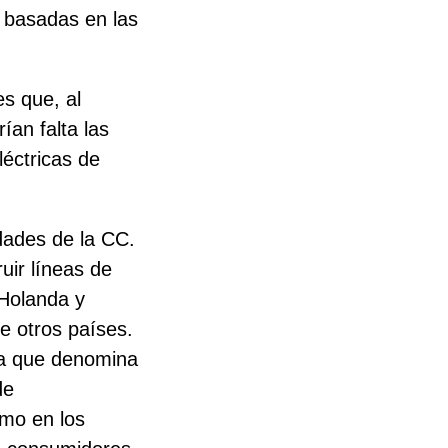
, basadas en las
es que, al
ían falta las
éctricas de
idades de la CC.
ir líneas de
 Holanda y
e otros países.
 la que denomina
de
omo en los