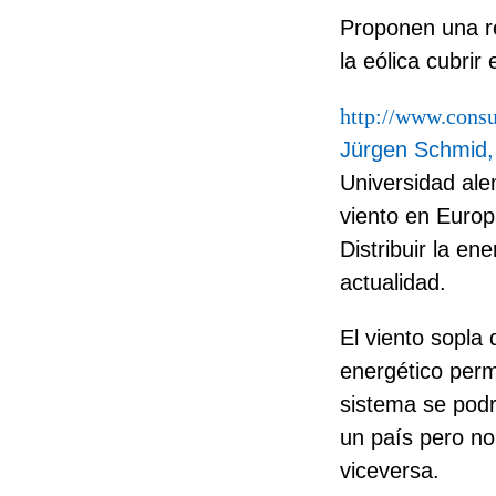
Proponen una re
la eólica cubri
http://www.cons
Jürgen Schmid,
Universidad ale
viento en Europ
Distribuir la en
actualidad.
El viento sopla
energético per
sistema se podrí
un país pero no 
viceversa.