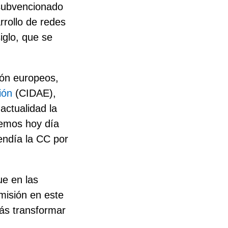
 subvencionado
rrollo de redes
iglo, que se
ión europeos,
ión
(CIDAE),
 actualidad la
cemos hoy día
fendía la CC por
ue en las
smisión en este
ás transformar