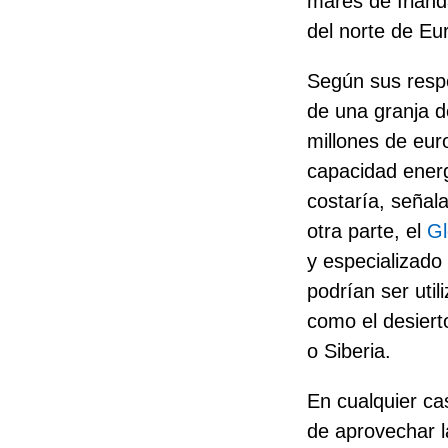
mares de Irland
del norte de Eu
Según sus respo
de una granja d
millones de eur
capacidad ener
costaría, señal
otra parte, el
Gl
y especializado
podrían ser util
como el desiert
o Siberia.
En cualquier ca
de aprovechar l