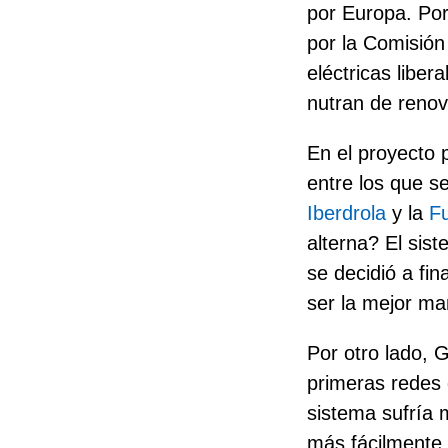
por Europa. Por
por la Comisió
eléctricas liber
nutran de renov
En el proyecto 
entre los que s
Iberdrola
y la
Fu
alterna?
El sis
se decidió a fi
ser la mejor man
Por otro lado, 
primeras redes 
sistema sufría 
más fácilmente e