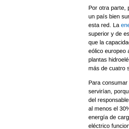
Por otra parte, 
un país bien su
esta red. La
ene
superior y de e
que la capacida
eólico europeo 
plantas hidroel
más de cuatro
Para consumar e
servirían, porq
del responsable
al menos el 30%
energía de carg
eléctrico funcio