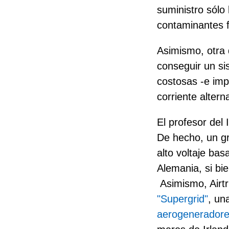
suministro sólo
contaminantes 
Asimismo, otra 
conseguir un si
costosas -e imp
corriente altern
El profesor del
De hecho, un g
alto voltaje ba
Alemania, si bi
Asimismo, Airt
"Supergrid"
, un
aerogeneradore