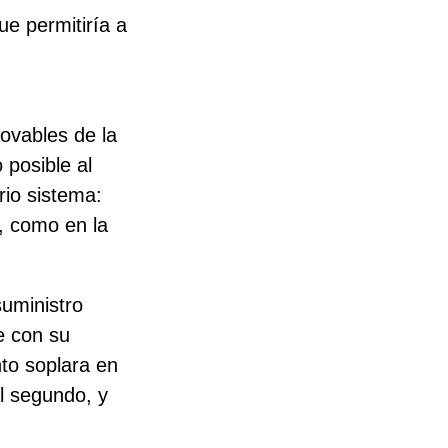
ue permitiría a
novables de la
 posible al
rio sistema:
), como en la
suministro
e con su
nto soplara en
al segundo, y