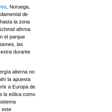
res
, Noruega,
undamental de
 hasta la zona
 Schmid afirma
on el parque
siones, las
 extra durante
ergía alterna no
ahí la apuesta
rtir a Europa de
a la eólica como
sistema
, este