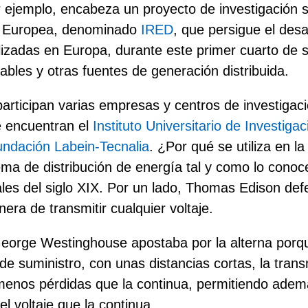
 ejemplo, encabeza un proyecto de investigación
n Europea, denominado
IRED
, que persigue el desa
alizadas en Europa, durante este primer cuarto de s
ables y otras fuentes de generación distribuida.
participan varias empresas y centros de investigac
e encuentran el
Instituto Universitario de Investigac
ndación Labein-Tecnalia
.
¿Por qué se utiliza en la
tema de distribución de energía tal y como lo cono
nales del siglo XIX. Por un lado, Thomas Edison de
era de transmitir cualquier voltaje.
George Westinghouse apostaba por la alterna porq
de suministro, con unas distancias cortas, la tran
menos pérdidas que la continua, permitiendo adem
l voltaje que la continua.