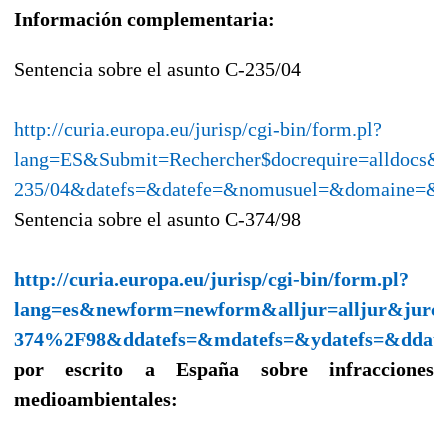
Información complementaria:
Sentencia sobre el asunto C-235/04
http://curia.europa.eu/jurisp/cgi-bin/form.pl?
lang=ES&Submit=Rechercher$docrequire=alldocs&
235/04&datefs=&datefe=&nomusuel=&domaine=&
Sentencia sobre el asunto C-374/98
http://curia.europa.eu/jurisp/cgi-bin/form.pl?
lang=es&newform=newform&alljur=alljur&jurcd
374%2F98&ddatefs=&mdatefs=&ydatefs=&ddat
por escrito a España sobre infracciones
medioambientales: