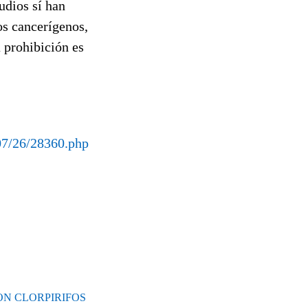
udios sí han
os cancerígenos,
a prohibición es
07/26/28360.php
ON CLORPIRIFOS