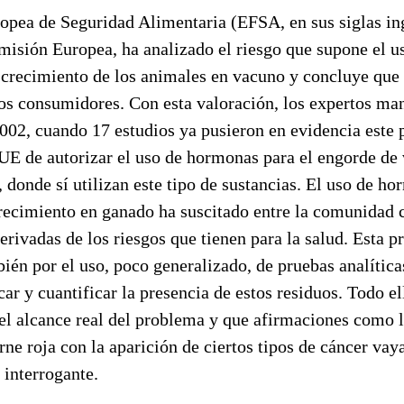
opea de Seguridad Alimentaria (EFSA, en sus siglas ing
omisión Europea, ha analizado el riesgo que supone el 
l crecimiento de los animales en vacuno y concluye que
los consumidores. Con esta valoración, los expertos ma
002, cuando 17 estudios ya pusieron en evidencia este p
 UE de autorizar el uso de hormonas para el engorde de
 donde sí utilizan este tipo de sustancias. El uso de 
recimiento en ganado ha suscitado entre la comunidad c
rivadas de los riesgos que tienen para la salud. Esta 
én por el uso, poco generalizado, de pruebas analítica
car y cuantificar la presencia de estos residuos. Todo e
el alcance real del problema y que afirmaciones como l
rne roja con la aparición de ciertos tipos de cáncer v
o interrogante.