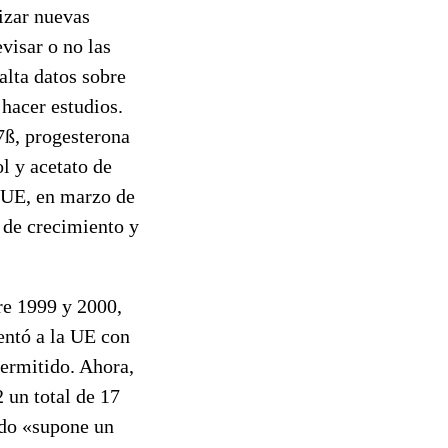
izar nuevas
visar o no las
alta datos sobre
 hacer estudios.
7ß, progesterona
l y acetato de
a UE, en marzo de
 de crecimiento y
tre 1999 y 2000,
entó a la UE con
permitido. Ahora,
 un total de 17
ado «supone un