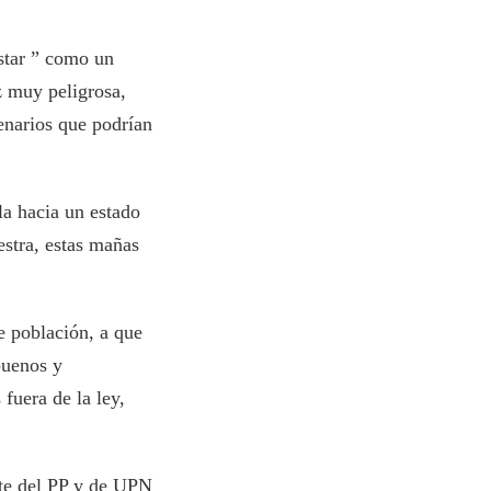
star ” como un
z muy peligrosa,
enarios que podrían
a hacia un estado
estra, estas mañas
e población, a que
buenos y
fuera de la ley,
nte del PP y de UPN