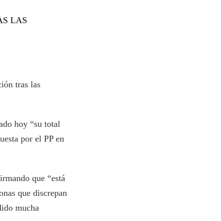
AS LAS
ón tras las
ado hoy “su total
esta por el PP en
firmando que “está
sonas que discrepan
rdido mucha