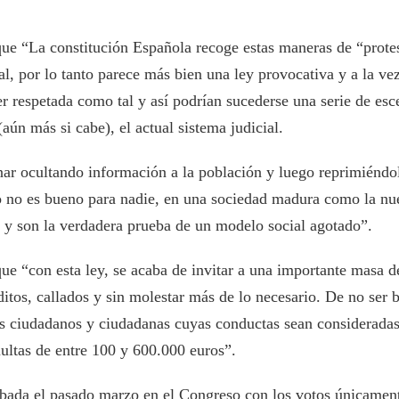
que “La constitución Española recoge estas maneras de “prote
, por lo tanto parece más bien una ley provocativa y a la ve
r respetada como tal y así podrían sucederse una serie de esc
aún más si cabe), el actual sistema judicial.
ar ocultando información a la población y luego reprimiéndol
so no es bueno para nadie, en una sociedad madura como la nu
a y son la verdadera prueba de un modelo social agotado”.
e “con esta ley, se acaba de invitar a una importante masa d
itos, callados y sin molestar más de lo necesario. De no ser 
s ciudadanos y ciudadanas cuyas conductas sean consideradas 
ultas de entre 100 y 600.000 euros”.
robada el pasado marzo en el Congreso con los votos únicame