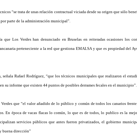
cnicos “se trata de unas relación contractual viciada desde su origen que sólo benef
l por parte de la administración municipal”.
da que Los Verdes han denunciado en Bruselas en reiteradas ocasiones los con
 grancanaria perteneciente a la red que gestiona EMALSA y que es propiedad del A
 señala Rafael Rodríguez, “que los técnicos municipales que realizaron el estudi
n su informe que existen 44 puntos de posibles derrames fecales en el municipio”.
Verdes que “el valor añadido de lo público y común de todos los canarios frente a
ios. En época de vacas flacas lo común, lo que es de todos, lo publico es la mej
icipalizan servicios públicos que antes fueron privatizados, el gobierno munici
y buena dirección”