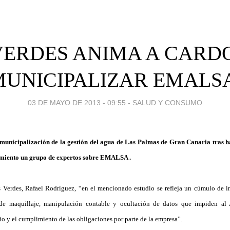
VERDES ANIMA A CARD
MUNICIPALIZAR EMALSA
03 DE MAYO DE 2013 - 09:55
-
SALUD Y CONSUMO
municipalización de la gestión del agua de Las Palmas de Gran Canaria tras h
amiento un grupo de expertos sobre EMALSA .
 Verdes, Rafael Rodríguez, “en el mencionado estudio se refleja un cúmulo de i
de maquillaje, manipulación contable y ocultación de datos que impiden al
io y el cumplimiento de las obligaciones por parte de la empresa”.