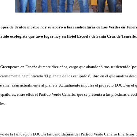
pez de Uralde mostró hoy su apoyo a las candidaturas de Los Verdes en Teneri
partido ecologista que tuvo lugar hoy en Hotel Escuela de Santa Cruz de Tenerife.
e Greenpeace en España durante diez años, cargo que abandonó tras ser detenido 'por
entemente ha publicado 'El planeta de los estúpidos', libro en el que analiza desd
e amenazan actualmente al planeta. Actualmente impulsa el proyecto EQUO en el 
españoles, entre ellos el Partido Verde Canario, que se presenta a las próximas elecc
des.
yo de la Fundación EQUO a las candidaturas del Partido Verde Canario tinerfeños 