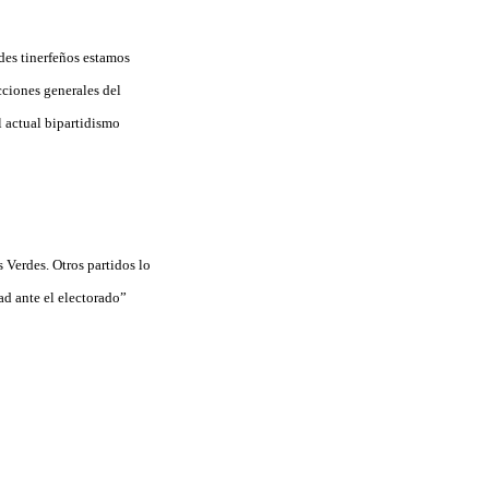
des tinerfeños estamos
cciones generales del
l actual bipartidismo
s Verdes. Otros partidos lo
ad ante el electorado”