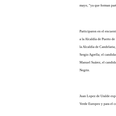
mayo, “ya que forman part
Participaron en el encuent
a la Alcaldía de Puerto de
la Alcaldía de Candelaria;
Sergio Agrella; el candida
Manuel Suárez, el candida
Negrin.
Juan Lopez de Uralde expl
Verde Europeo y para el co