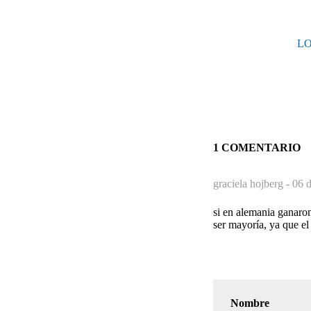
LO
1 COMENTARIO
graciela hojberg -
06 d
si en alemania ganaro
ser mayoría, ya que el
Nombre