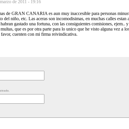
 marzo de 2011 - 19:16
mas de GRAN CANARIA es aun muy inaccesible para personas minusv
o del niño, etc. Las aceras son incomodisimas, en muchas calles estan 
e habran gastado una fortuna, con las consiguientes comisiones, ejem.. y
ultas, que es por otra parte para lo unico que he visto alguna vez a los
 favor, cuenten con mi firma reivindicativa.
strado.