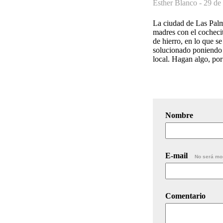
Esther Blanco -
29 de
La ciudad de Las Pal
madres con el cochecit
de hierro, en lo que s
solucionado poniendo m
local. Hagan algo, por
Nombre
E-mail
No será mo
Comentario