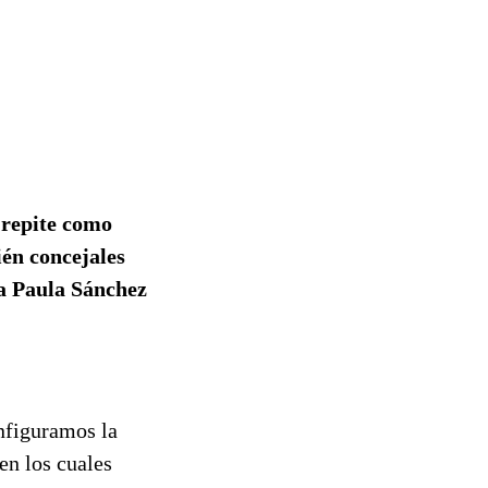
 repite como
ién concejales
ta Paula Sánchez
nfiguramos la
en los cuales