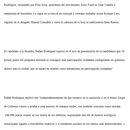
Rodriguez, secundado por Pilar Sosa, presidenta del movimiento Solw Food en Gran Canaria y
empresaria de hostelería. Le sigue en la lista el ex-concejal y veterano luchador social Enrique Caro,
seguido de el abogado Manuel González y cierra la cabecera de la lista la tradicionista Irene Ramos.
El candidato a la Alcaldía, Rafael Rodriguez explicó en el acto de presentación de la candidatura que “el
primer punto del programa electoral es conseguir más participación ciudadana configurando un gobierno
abierto para la ciudad, que se basará en internet como herramienta de participación ciudadana”.
Rafael Rodriguez explicó que “independientemente de que estemos en la oposición o en el futuro Grupo
de Gobierno vamos a ayudar a crear puestos de trabajos verdes, con medidas concretas como instalar
100.000 placas solares en los techos de los edificios, impulsando una red de huertos ecológicos
municipales ligados a mercadillos rotativos y a comedores sociales en los barrios más desfavorecidos, o