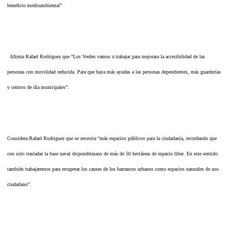
beneficio medioambiental”
Afirma Rafael Rodriguez que “Los Verdes vamos a trabajar para mejorara la accesibilidad de las
personas con movilidad reducida. Para que haya más ayudas a las personas dependientes, más guarderías
y centros de día municipales”.
Considera Rafael Rodriguez que se necesita “más espacios públicos para la ciudadanía, recordando que
con solo trasladar la base naval dispondrimaos de más de 50 hectáreas de espacio libre. En este sentido
también trabajaremos para recuperar los causes de los barrancos urbanos como espacios naturales de uso
ciudadano”.