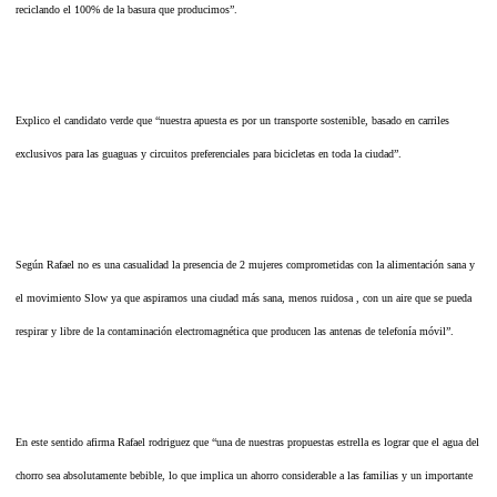
reciclando el 100% de la basura que producimos”.
Explico el candidato verde que “nuestra apuesta es por un transporte sostenible, basado en carriles
exclusivos para las guaguas y circuitos preferenciales para bicicletas en toda la ciudad”.
Según Rafael no es una casualidad la presencia de 2 mujeres comprometidas con la alimentación sana y
el movimiento Slow ya que aspiramos una ciudad más sana, menos ruidosa , con un aire que se pueda
respirar y libre de la contaminación electromagnética que producen las antenas de telefonía móvil”.
En este sentido afirma Rafael rodriguez que “una de nuestras propuestas estrella es lograr que el agua del
chorro sea absolutamente bebible, lo que implica un ahorro considerable a las familias y un importante