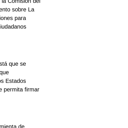
 la Comisión del
ento sobre La
iones para
 ciudadanos
stá que se
 que
los Estados
e permita firmar
amienta de