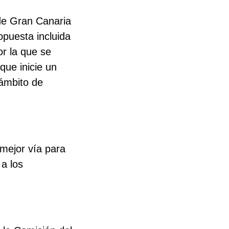
de Gran Canaria
puesta incluida
or la que se
que inicie un
 ámbito de
 mejor vía para
a los