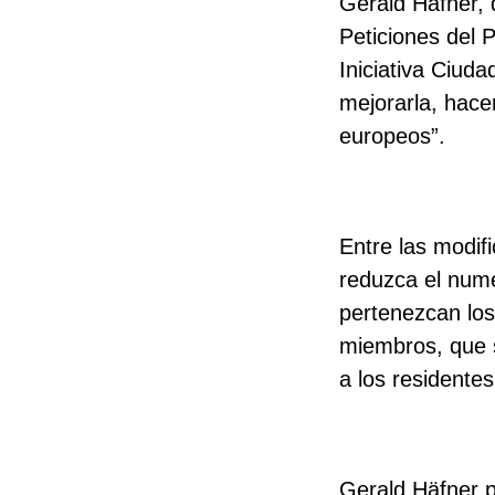
Gerald Häfner, 
Peticiones del
Iniciativa Ciud
mejorarla, hace
europeos”.
Entre las modif
reduzca el num
pertenezcan los
miembros, que s
a los residentes
Gerald Häfner p