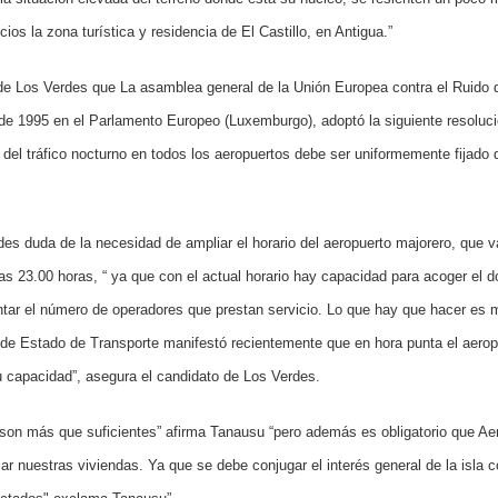
cios la zona turística y residencia de El Castillo, en Antigua.”
de Los Verdes que La asamblea general de la Unión Europea contra el Ruido 
de 1995 en el Parlamento Europeo (Luxemburgo), adoptó la siguiente resoluci
n del tráfico nocturno en todos los aeropuertos debe ser uniformemente fijado
es duda de la necesidad de ampliar el horario del aeropuerto majorero, que v
as 23.00 horas, “ ya que con el actual horario hay capacidad para acoger el 
entar el número de operadores que prestan servicio. Lo que hay que hacer es m
 de Estado de Transporte manifestó recientemente que en hora punta el aeropu
u capacidad”, asegura el candidato de Los Verdes.
, son más que suficientes” afirma Tanausu “pero además es obligatorio que 
zar nuestras viviendas. Ya que se debe conjugar el interés general de la isla 