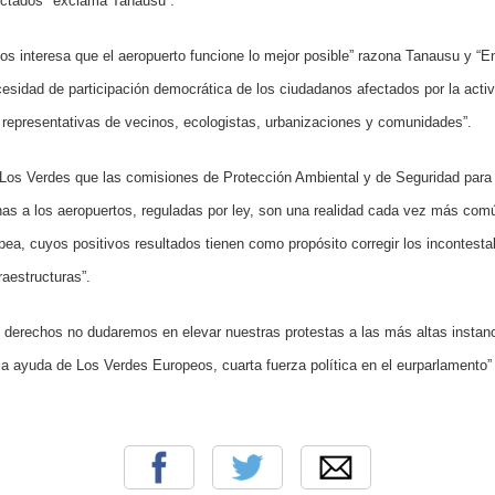
ectados" exclama Tanausu”.
nos interesa que el aeropuerto funcione lo mejor posible” razona Tanausu y “
sidad de participación democrática de los ciudadanos afectados por la activi
 representativas de vecinos, ecologistas, urbanizaciones y comunidades”.
 Los Verdes que las comisiones de Protección Ambiental y de Seguridad para 
nas a los aeropuertos, reguladas por ley, son una realidad cada vez más com
ea, cuyos positivos resultados tienen como propósito corregir los incontestab
raestructuras”.
s derechos no dudaremos en elevar nuestras protestas a las más altas instan
la ayuda de Los Verdes Europeos, cuarta fuerza política en el eurparlamento