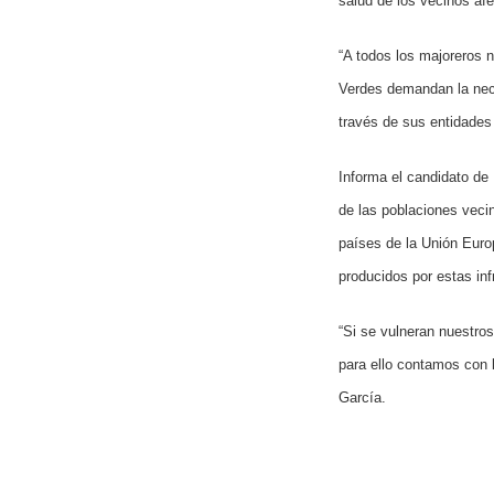
salud de los vecinos af
“A todos los majoreros 
Verdes demandan la nece
través de sus entidades
Informa el candidato de
de las poblaciones veci
países de la Unión Europ
producidos por estas inf
“Si se vulneran nuestro
para ello contamos con 
García.