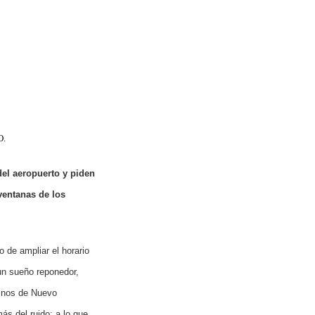
O.
del aeropuerto y piden
ventanas de los
 de ampliar el horario
 un sueño reponedor,
cinos de Nuevo
ás del ruido; a lo que