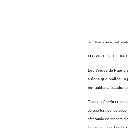
Foto: Tanausu García, candidato de
LOS VERDES DE PUERT
Los Verdes de Puerto d
a Aena que realice un 
inmuebles afectados po
Tanausu García no compa
de apertura del aeropue
afectando de manera dir
Horizonte, que debido a 