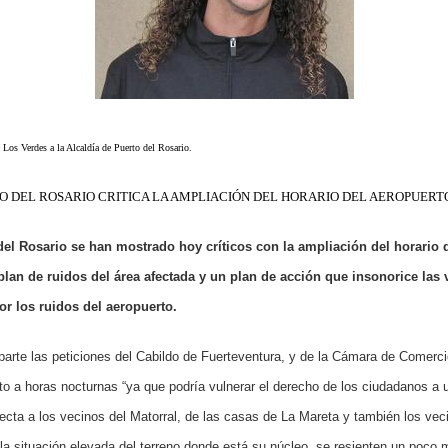
 Los Verdes a la Alcaldía de Puerto del Rosario.
O DEL ROSARIO CRITICA LA AMPLIACIÓN DEL HORARIO DEL AEROPUERT
el Rosario se han mostrado hoy críticos con la ampliación del horario 
plan de ruidos del área afectada y un plan de acción que insonorice las 
r los ruidos del aeropuerto.
rte las peticiones del Cabildo de Fuerteventura, y de la Cámara de Comercio
rto a horas nocturnas “ya que podría vulnerar el derecho de los ciudadanos a
ecta a los vecinos del Matorral, de las casas de La Mareta y también los ve
la situación elevada del terreno donde está su núcleo, se resienten un poco m