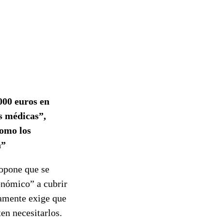
000 euros en
s médicas”,
como los
a”
ropone que se
onómico” a cubrir
tamente exige que
en necesitarlos.