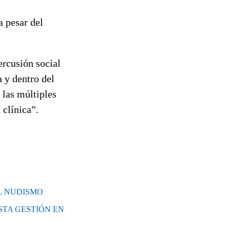
a pesar del
ercusión social
 y dentro del
 las múltiples
 clínica”.
L NUDISMO
STA GESTIÓN EN