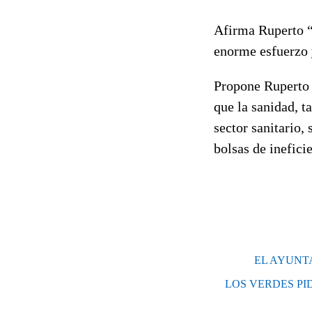
Afirma Ruperto “q
enorme esfuerzo y
Propone Ruperto 
que la sanidad, t
sector sanitario,
bolsas de inefici
EL AYUNT
LOS VERDES PI