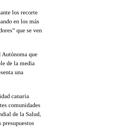
ante los recorte
ebando en los más
dores” que se ven
ad Autónoma que
ple de la media
esenta una
idad canaria
entes comunidades
dial de la Salud,
s presupuestos