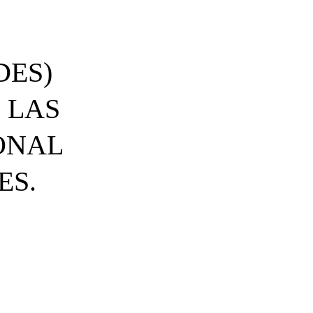
DES)
 LAS
ONAL
ES.