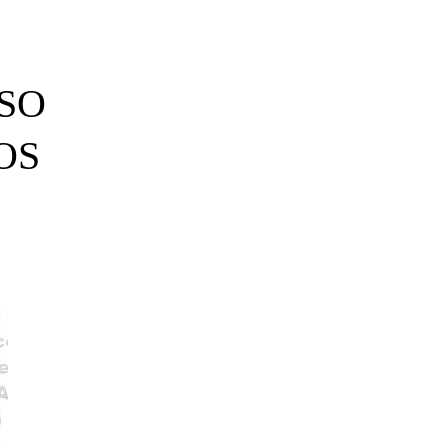
ESO
OS