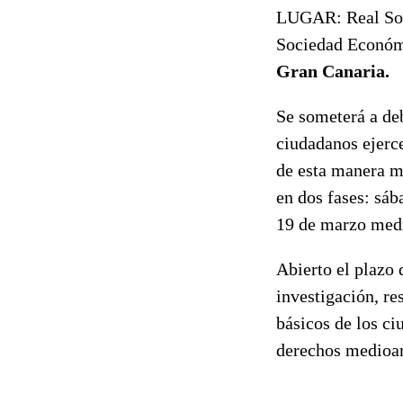
LUGAR: Real Soci
Sociedad Económi
Gran Canaria.
Se someterá a deb
ciudadanos ejerce
de esta manera me
en dos fases: sá
19 de marzo media
Abierto el plazo 
investigación, r
básicos de los c
derechos medioam