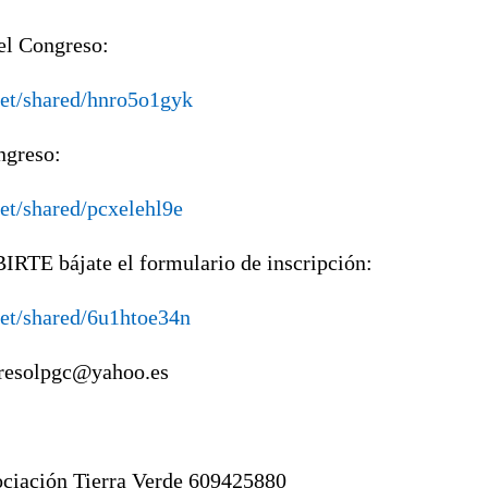
del Congreso:
net/shared/hnro5o1gyk
ngreso:
et/shared/pcxelehl9e
TE bájate el formulario de inscripción:
et/shared/6u1htoe34n
gresolpgc@yahoo.es
ación Tierra Verde 609425880