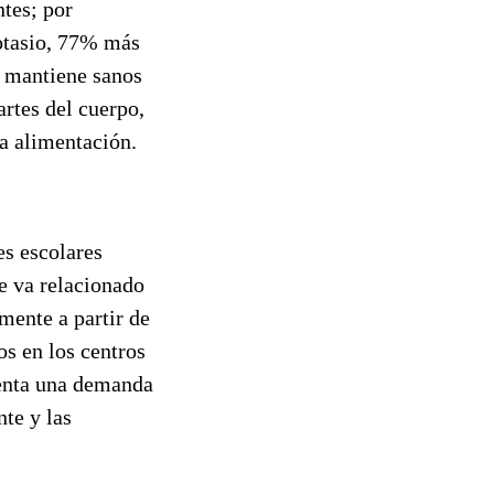
ntes; por
otasio, 77% más
s mantiene sanos
rtes del cuerpo,
a alimentación.
 escolares
ue va relacionado
mente a partir de
os en los centros
esenta una demanda
te y las