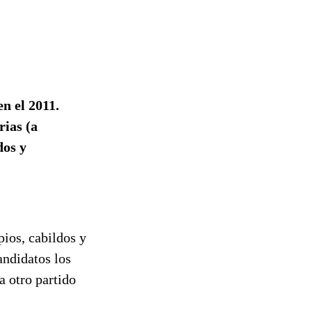
n el 2011.
rias (a
dos y
pios, cabildos y
andidatos los
a otro partido