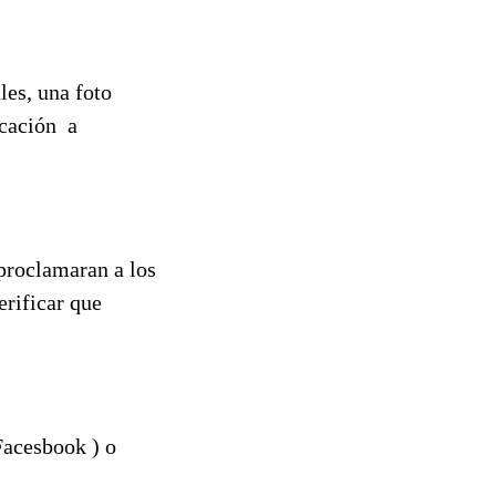
les, una foto
rcación a
 proclamaran a los
erificar que
Facesbook ) o