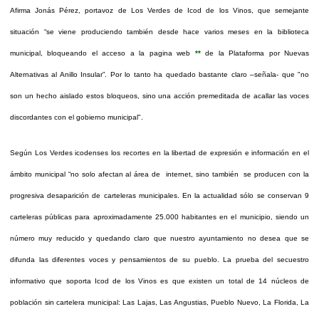
Afirma Jonás Pérez, portavoz de Los Verdes de Icod de los Vinos, que semejante
situación “se viene produciendo también desde hace varios meses en la biblioteca
municipal, bloqueando el acceso a la pagina web
**
de la Plataforma por Nuevas
Alternativas al Anillo Insular”. Por lo tanto ha quedado bastante claro –señala- que "no
son un hecho aislado estos bloqueos, sino una acción premeditada de acallar las voces
discordantes con el gobierno municipal".
Según Los Verdes icodenses los recortes en la libertad de expresión e información en el
ámbito municipal “no solo afectan al área de internet, sino también se producen con la
progresiva desaparición de carteleras municipales. En la actualidad sólo se conservan 9
carteleras públicas para aproximadamente 25.000 habitantes en el municipio, siendo un
número muy reducido y quedando claro que nuestro ayuntamiento no desea que se
difunda las diferentes voces y pensamientos de su pueblo. La prueba del secuestro
informativo que soporta Icod de los Vinos es que existen un total de 14 núcleos de
población sin cartelera municipal: Las Lajas, Las Angustias, Pueblo Nuevo, La Florida, La