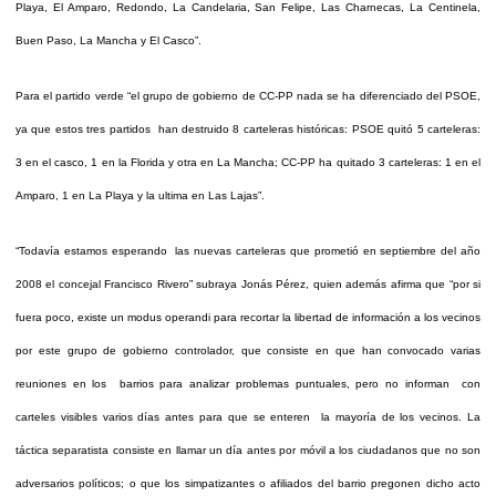
Playa, El Amparo, Redondo, La Candelaria, San Felipe, Las Charnecas, La Centinela,
Buen Paso, La Mancha y El Casco”.
Para el partido verde “el grupo de gobierno de CC-PP nada se ha diferenciado del PSOE,
ya que estos tres partidos han destruido 8 carteleras históricas: PSOE quitó 5 carteleras:
3 en el casco, 1 en la Florida y otra en La Mancha; CC-PP ha quitado 3 carteleras: 1 en el
Amparo, 1 en La Playa y la ultima en Las Lajas”.
“Todavía estamos esperando las nuevas carteleras que prometió en septiembre del año
2008 el concejal Francisco Rivero” subraya Jonás Pérez, quien además afirma que “por si
fuera poco, existe un modus operandi para recortar la libertad de información a los vecinos
por este grupo de gobierno controlador, que consiste en que han convocado varias
reuniones en los barrios para analizar problemas puntuales, pero no informan con
carteles visibles varios días antes para que se enteren la mayoría de los vecinos. La
táctica separatista consiste en llamar un día antes por móvil a los ciudadanos que no son
adversarios políticos; o que los simpatizantes o afiliados del barrio pregonen dicho acto