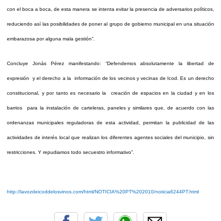
con el boca a boca, de esta manera se intenta evitar la presencia de adversarios políticos,
reduciendo así las posibilidades de poner al grupo de gobierno municipal en una situación
embarazosa por alguna mala gestión”.
Concluye Jonás Pérez manifestando: “Defendemos absolutamente la libertad de
expresión y el derecho a la información de los vecinos y vecinas de Icod. Es un derecho
constitucional, y por tanto es necesario la creación de espacios en la ciudad y en los
barrios para la instalación de carteleras, paneles y similares que, de acuerdo con las
ordenanzas municipales reguladoras de esta actividad, permitan la publicidad de las
actividades de interés local que realizan los diferentes agentes sociales del municipio, sin
restricciones. Y repudiamos todo secuestro informativo”.
http://lavozdeicoddelosvinos.com/html/NOTICIA%20PT%202010/noticia6244PT.html