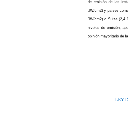
de emisión de las inst
W/cm2) y países como 
W/cm2) o Suiza (2,4 
niveles de emisión, a
opinión mayoritario de
l
LEY 