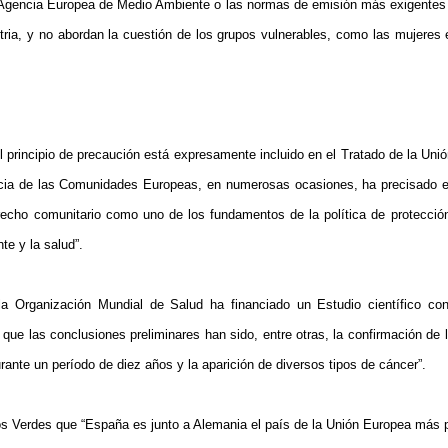
 Agencia Europea
de Medio Ambiente o las normas de emisión más exigentes 
ustria, y no abordan la cuestión de los grupos vulnerables, como las mujeres
l principio de precaución está expresamente incluido en el Tratado de
la Uni
ticia de las Comunidades Europeas, en numerosas ocasiones, ha precisado el
erecho comunitario como uno de los fundamentos de la política de protecció
te y la salud”.
a Organización Mundial de Salud ha financiado un Estudio científico c
 que las conclusiones preliminares han sido, entre otras, la confirmación de 
urante un período de diez años y la aparición de diversos tipos de cáncer”.
os Verdes que “España es junto a Alemania el país de
la Unión
Europea
más pe