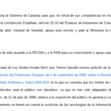
tar al Gobierno de Canarias para que, en virtud de sus competencias en mat
e
la Constitución
Española
, artículo 32.10 del Estatuto de Autonomía de Canar
e abril, General de Sanidad, apoye esta moción y pida al Ministerio la r
o de este acuerdo a la FECAM y a la FEM para su conocimiento y apoyo opo
icipal de Los Verdes Amalia Boch que “hemos basado nuestra petición de ba
ución del Parlamento Europeo, de 4 de septiembre de 2008, sobre la Revisió
Medio Ambiente y Salud 2004-2010
en la que se constata que los límites de
ablecidos para el público son obsoletos, ya que no han sido adaptados 
 de 12 de julio de 1999, relativa a la exposición del público en general
a c
amente no tienen en cuenta la evolución de las tecnologías de la informació