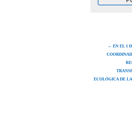
← EN EL 1 
COORDINAD
RE
TRANS
ECOLÓGICA DE L