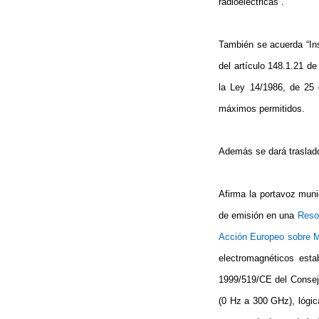
radioeléctricas”.
También se acuerda “Ins
del artículo 148.1.21 d
la Ley
14/1986, de 25 d
máximos permitidos.
Además se dará traslad
Afirma la portavoz mun
de emisión en una
Resol
Acción Europeo sobre 
electromagnéticos est
1999/519/CE del Consejo,
(0 Hz a 300 GHz), lógic