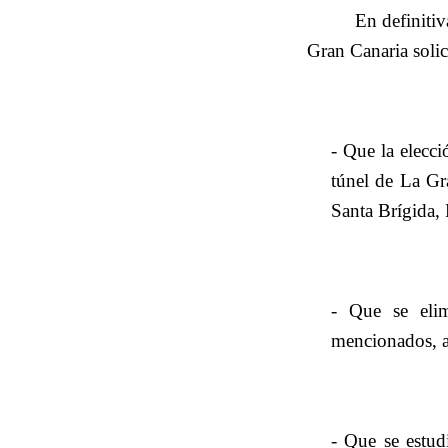
En definiti
Gran Canaria solici
- Que la elecc
túnel de La Gra
Santa Brígida, 
- Que se eli
mencionados, a 
- Que se estud