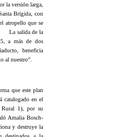
r la versión larga,
Santa Brígida, con
el atropello que se
La salida de la
-15, a más de dos
ducto, beneficia
o al nuestro”.
rma que este plan
á catalogado en el
Rural 1), por su
ñaló Amalia Bosch-
iona y destruye la
n destinados a la