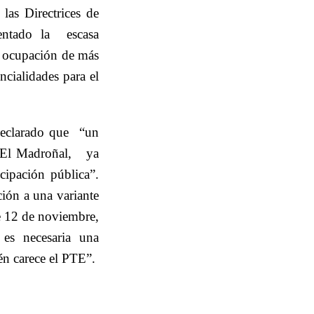
las Directrices de
entado la
escasa
a ocupación de más
ncialidades para el
declarado que
“un
 El Madroñal,
ya
cipación pública”.
ción a una variante
 12 de noviembre,
es necesaria una
én carece el PTE”.