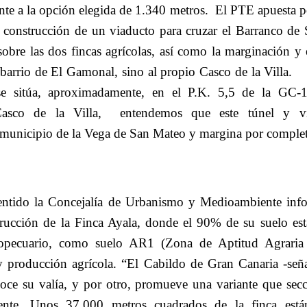
nte a la opción elegida de 1.340 metros.
El PTE apuesta po
a construcción de un viaducto para cruzar el Barranco de 
obre las dos fincas agrícolas, así como la marginación y 
l barrio de El Gamonal, sino al propio Casco de la Villa.
 se sitúa, aproximadamente, en el P.K. 5,5 de la GC
asco de la Villa,
entendemos que este túnel y via
 municipio de la Vega de San Mateo y margina por complet
entido la Concejalía de Urbanismo y Medioambiente info
strucción de la Finca Ayala, donde el 90% de su suelo est
pecuario, como suelo AR1 (Zona de Aptitud Agraria 
y producción agrícola. “El Cabildo de Gran Canaria -se
oce su valía, y por otro, promueve una variante que secc
nte. Unos 37.000 metros cuadrados de la finca está