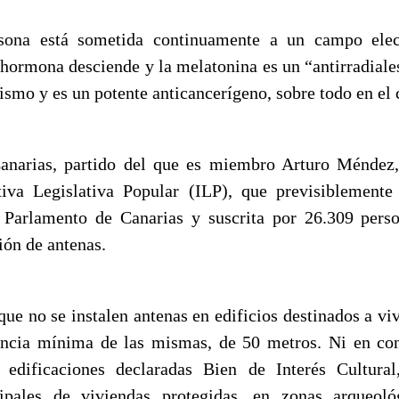
ona está sometida continuamente a un campo elec
 hormona desciende y la melatonina es un “antirradiales
nismo y es un potente anticancerígeno, sobre todo en e
anarias, partido del que es miembro Arturo Méndez
iva Legislativa Popular (ILP), que previsiblemente
 Parlamento de Canarias y suscrita por 26.309 pers
ción de antenas.
que no se instalen antenas en edificios destinados a vi
ancia mínima de las mismas, de 50 metros. Ni en con
n edificaciones declaradas Bien de Interés Cultura
ipales de viviendas protegidas, en zonas arqueoló