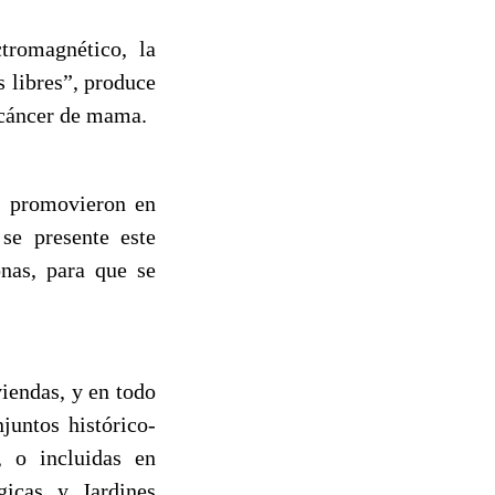
tromagnético, la
 libres”, produce
l cáncer de mama.
, promovieron en
 se presente este
onas, para que se
viendas, y en todo
juntos histórico-
l, o incluidas en
gicas y Jardines