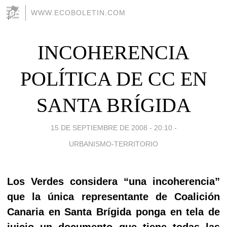
WWW.ECOBOLETIN.COM
INCOHERENCIA
POLÍTICA DE CC EN
SANTA BRÍGIDA
15 DE SEPTIEMBRE DE 2008 - 20:10
-
URBANISMO-TERRITORIO
Los Verdes considera “una incoherencia”
que la única representante de Coalición
Canaria en Santa Brígida ponga en tela de
juicio un documento que tiene todas las