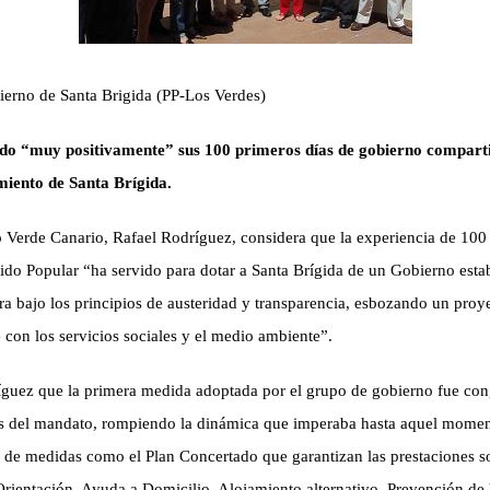
ierno de Santa Brigida (PP-Los Verdes)
do “muy positivamente” sus 100 primeros días de gobierno comparti
miento de Santa Brígida.
o Verde Canario, Rafael Rodríguez, considera que la experiencia de 100
ido Popular “ha servido para dotar a Santa Brígida de un Gobierno esta
 bajo los principios de austeridad y transparencia, esbozando un proye
 con los servicios sociales y el medio ambiente”.
íguez
que la primera medida adoptada por el grupo de gobierno fue con
os del mandato, rompiendo la dinámica que imperaba hasta aquel momen
 de medidas como el Plan Concertado que garantizan las prestaciones so
rientación, Ayuda a Domicilio, Alojamiento alternativo, Prevención de