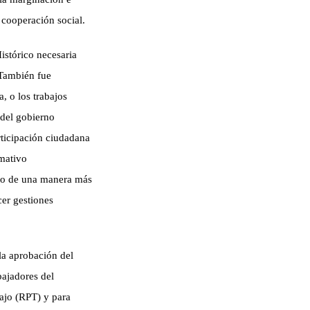
 cooperación social.
stórico necesaria
. También
fue
, o los trabajos
 del gobierno
rticipación ciudadana
rmativo
nto de una manera más
cer gestiones
la aprobación del
bajadores del
ajo (RPT) y para