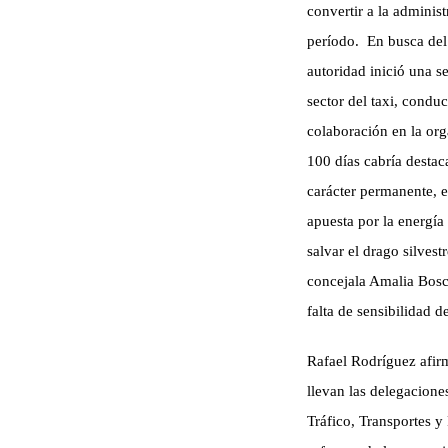
convertir a la
administ
período.
En busca del
autoridad inició una s
sector del taxi, condu
colaboración en la or
100 días cabría destac
carácter permanente, e
apuesta por la energía
salvar el drago silves
concejala
Amalia Bos
falta de sensibilidad d
Rafael Rodríguez
afir
llevan las delegacion
Tráfico, Transportes y