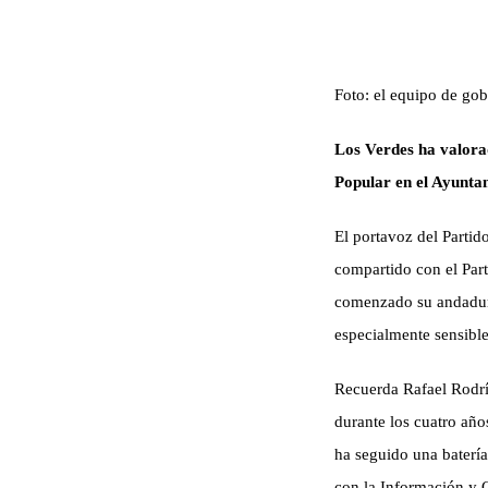
Foto: el equipo de gob
Los Verdes ha valora
Popular en el Ayunta
El portavoz del Partid
compartido con el Part
comenzado su andadura
especialmente sensible
Recuerda
Rafael Rodr
durante los cuatro añ
ha seguido una batería
con la Información y O