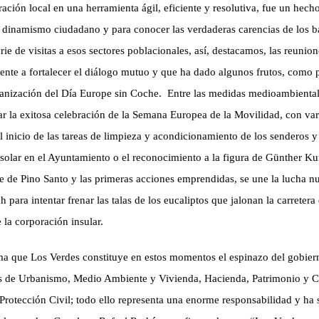
ración local
en una herramienta ágil, eficiente y resolutiva, fue un hech
 dinamismo ciudadano y para conocer las verdaderas carencias de los ba
erie de visitas a esos sectores poblacionales, así, destacamos, las reuni
cente a fortalecer el diálogo mutuo y que ha dado algunos frutos, como 
ganización del Día Europe sin Coche.
Entre las medidas medioambiental
ar la exitosa celebración de
la Semana Europea
de la Movilidad, con va
l inicio de las tareas de limpieza y acondicionamiento de los senderos y
 solar en el Ayuntamiento o el reconocimiento a la figura de Günther Ku
tre de Pino Santo y las primeras acciones emprendidas, se une la lucha 
ch
para intentar frenar las talas de los eucaliptos que jalonan la carretera 
e la corporación insular.
ma que Los Verdes constituye en estos momentos el espinazo del gobier
es de Urbanismo, Medio Ambiente y Vivienda, Hacienda, Patrimonio y Co
 Protección Civil; todo ello representa una enorme responsabilidad y ha