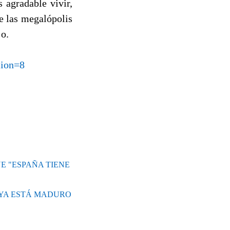
 agradable vivir,
e las megalópolis
jo.
cion=8
E "ESPAÑA TIENE
O YA ESTÁ MADURO